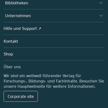
Autor*innen
Bibliotheken
Plattformen
Herausgeber*innen
Datenbanken
Übersicht
Unternehmen
Open science
Fachgesellschaften
Übersicht
Hilfe und Support ↗
Partners, Affiliates & Rights
Über uns
Richtlinien
Kontakt
Careers
Education
Shop
Professional
Media Centre
Über uns
Standorte & Kontakt
Wir sind ein weltweit führender Verlag für
Forschungs-, Bildungs- und Fachinhalte. Besuchen Sie
unsere Hauptwebseite für weitere Informationen.
Corporate site