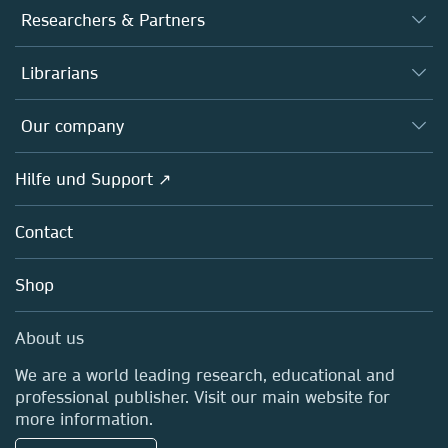
Journals
Researchers & Partners
Books
Autor*innen
Librarians
Platforms
Editors
Databases
Overview
Our company
Open science
Societies
Overview
Hilfe und Support ↗
Partners, Affiliates & Rights
About us
Policies
Contact
Careers
Education
Shop
Professional
Media Centre
About us
Locations & Contact
We are a world leading research, educational and
professional publisher. Visit our main website for
more information.