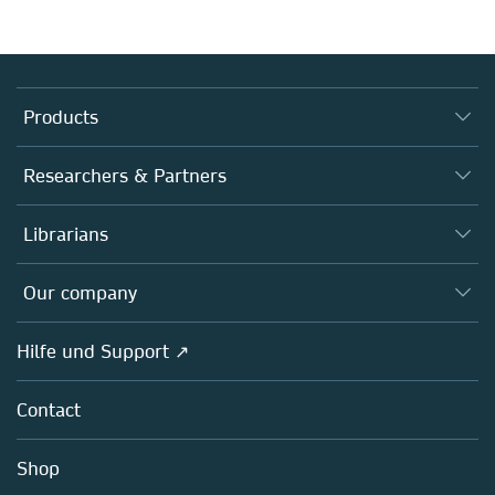
Products
Journals
Researchers & Partners
Books
Autor*innen
Librarians
Platforms
Editors
Databases
Overview
Our company
Open science
Societies
Overview
Hilfe und Support ↗
Partners, Affiliates & Rights
About us
Policies
Contact
Careers
Education
Shop
Professional