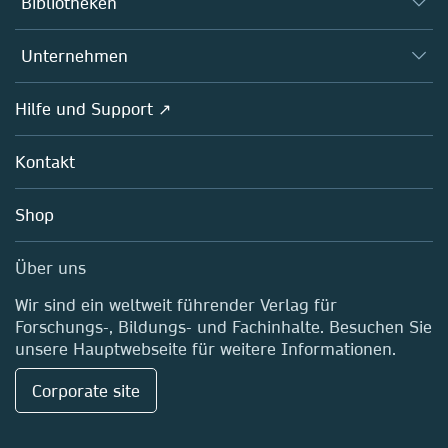
Bibliotheken
Plattformen
Herausgeber*innen
Datenbanken
Übersicht
Unternehmen
Open science
Fachgesellschaften
Übersicht
Hilfe und Support ↗
Partners, Affiliates & Rights
Über uns
Richtlinien
Kontakt
Careers
Education
Shop
Professional
Media Centre
Über uns
Standorte & Kontakt
Wir sind ein weltweit führender Verlag für
Forschungs-, Bildungs- und Fachinhalte. Besuchen Sie
unsere Hauptwebseite für weitere Informationen.
Corporate site