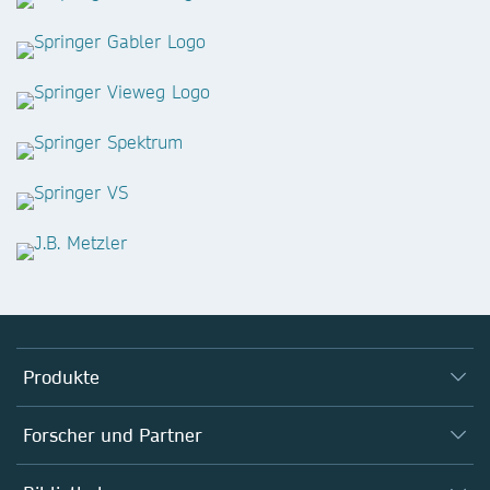
Produkte
Journals
Forscher und Partner
Bücher
Autor*innen