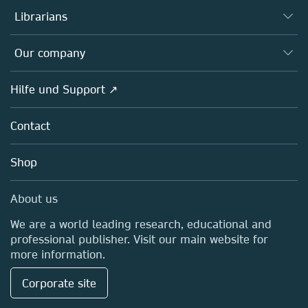
Autor*innen
Librarians
Platforms
Editors
Databases
Overview
Our company
Open science
Societies
Overview
Hilfe und Support ↗
Partners, Affiliates & Rights
About us
Policies
Contact
Careers
Education
Shop
Professional
Media Centre
About us
Locations & Contact
We are a world leading research, educational and
professional publisher. Visit our main website for
more information.
Corporate site