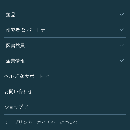
製品
ジャーナル
研究者 & パートナー
書籍
著者
図書館員
プラットフォーム
編集者
データベース
概要
企業情報
オープンサイエンス
製品
学協会
会社概要
ヘルプ & サポート ↗
ライセンス情報
パートナー・関連組織・権利
シュプリンガーネイチャーについて
サービスツール
ポリシー
お問い合わせ
採用情報
アカウント・ディベロップメント
教育
ブログ
ショップ ↗
プロフェッショナル
お問い合わせ
メディアセンター
シュプリンガーネイチャーについて