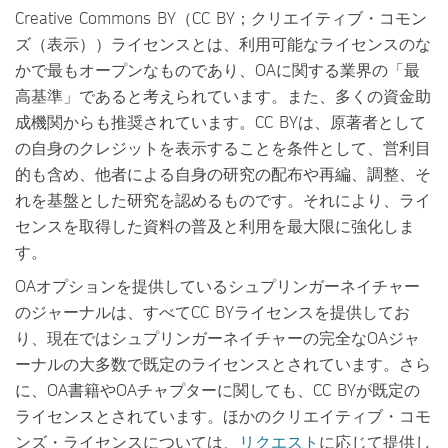
Creative Commons BY（CC BY；クリエイティブ・コモン
ズ（表示））ライセンスとは、利用可能なライセンスのな
かで最もオープンなものであり、OAに関する業界の「最
高基準」であると考えられています。また、多くの資金助
成機関からも推奨されています。CC BYは、原著者として
の自身のクレジットを表示することを条件として、営利目
的も含め、他者による自身の研究の配布や再編、調整、そ
れを基盤とした研究を認めるものです。それにより、ライ
センスを取得した資料の普及と利用を最大限に強化しま
す。
OAオプションを提供しているシュプリンガーネイチャー
のジャーナルは、すべてCC BYライセンスを提供してお
り、現在ではシュプリンガーネイチャーの完全なOAジャ
ーナルの大多数で既定のライセンスとされています。さら
に、OA書籍やOAチャプターに関しても、CC BYが既定の
ライセンスとされています。ほかのクリエイティブ・コモ
ンズ・ライセンスについては、
リクエスト
に応じて提供し