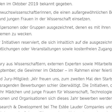
rden im Oktober 2019 bekannt gegeben.
hwuchswissenschaftlerinnen, die einen außergewöhnlichen B
nd jungen Frauen in der Wissenschaft einsetzen.
personen oder Gruppen ausgezeichnet, denen es mit ihren I
Themen zu wecken.
Initiativen reserviert, die sich inhaltlich auf die ausgezeic
fentlichungen oder Veranstaltungen sowie kostenfreien Zuga
ry aus Wissenschaftlern, externen Experten sowie Mitarbei
eptember, die Gewinner im Oktober – im Rahmen einer feier
d Jury-Mitglied: „Wir freuen uns, zum zweiten Mal den Star
sragenden Bewerbungen schier überwältigt. Die Initiativen, 
hr Mädchen und junge Frauen für Wissenschaft, Technologie,
rsonen und Organisationen sich dieses Jahr bewerben werden
Research & Development bei The Estée Lauder Companies und 