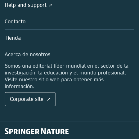
Visión de conjunto
Help and support ↗
Concesión de licencias
Partners, Affiliates & Rights
Acerca de nosotros
Tools & Services
Políticas
Contacto
Carreras
Account Development
Educación
Blog
Tienda
Profesional
Contactos de ventas y cuentas
Media Centre
Acerca de nosotros
Ubicaciones y contacto
Somos una editorial líder mundial en el sector de la
investigación, la educación y el mundo profesional.
Visite nuestro sitio web para obtener más
información.
Corporate site ↗