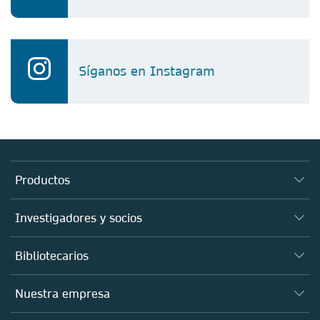
Síganos en Instagram
Productos
Revistas
Investigadores y socios
Libros
Autores
Bibliotecarios
Plataformas
Editores
Bases de datos
Visión de conjunto
Nuestra empresa
Open science
Productos
Sociedades