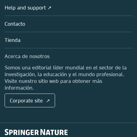
Sociedades
Visión de conjunto
Help and support ↗
Concesión de licencias
Partners, Affiliates & Rights
Acerca de nosotros
Tools & Services
Políticas
Contacto
Carreras
Account Development
Educación
Blog
Tienda
Profesional
Contactos de ventas y cuentas
Media Centre
Acerca de nosotros
Ubicaciones y contacto
Somos una editorial líder mundial en el sector de la
investigación, la educación y el mundo profesional.
Visite nuestro sitio web para obtener más
información.
Corporate site ↗