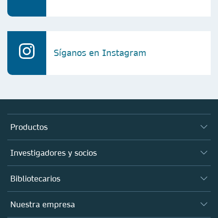
Síganos en Instagram
Productos
Revistas
Investigadores y socios
Libros
Autores
Bibliotecarios
Plataformas
Editores
Bases de datos
Visión de conjunto
Nuestra empresa
Open science
Productos