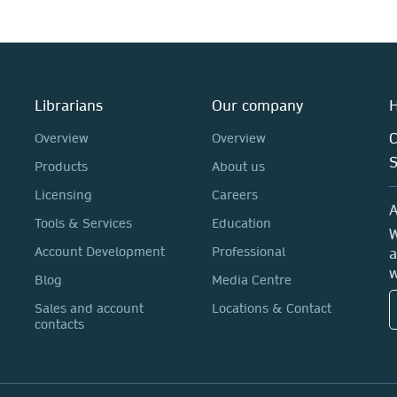
Librarians
Our company
H
C
Overview
Overview
Products
About us
Licensing
Careers
A
Tools & Services
Education
W
Account Development
Professional
a
w
Blog
Media Centre
Sales and account
Locations & Contact
contacts