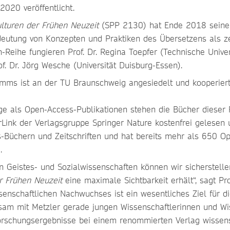
020 veröffentlicht.
lturen der Frühen Neuzeit
(SPP 2130) hat Ende 2018 seine 
deutung von Konzepten und Praktiken des Übersetzens als ze
eihe fungieren Prof. Dr. Regina Toepfer (Technische Univers
f. Dr. Jörg Wesche (Universität Duisburg-Essen).
mms ist an der TU Braunschweig angesiedelt und kooperiert
ge als Open-Access-Publikationen stehen die Bücher dieser R
rLink der Verlagsgruppe Springer Nature kostenfrei gelesen 
ss-Büchern und Zeitschriften und hat bereits mehr als 650 
.
Geistes- und Sozialwissenschaften können wir sicherstellen,
r Frühen Neuzeit
eine maximale Sichtbarkeit erhält“, sagt Pro
nschaftlichen Nachwuchses ist ein wesentliches Ziel für di
am mit Metzler gerade jungen Wissenschaftlerinnen und Wis
Forschungsergebnisse bei einem renommierten Verlag wissens