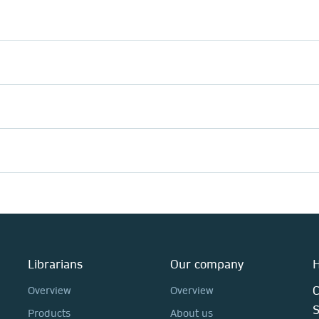
Librarians
Our company
H
C
Overview
Overview
Products
About us