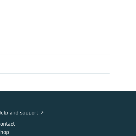
elp and support ↗
ontact
Shop