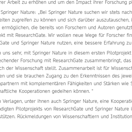
ihrer Arbeit zu erhöhen und um den Impact ihrer Forschung 
 Springer Nature: „Bei Springer Nature suchen wir stets nac
beiten zugreifen zu können und sich darüber auszutauschen,
 zu ermöglichen, die bereits von Forschern und Autoren genu
jekt mit ResearchGate. Wir wollen neue Wege für Forscher f
ate und Springer Nature nutzen, eine bessere Erfahrung zu 
 uns sehr, mit Springer Nature in diesem ersten Pilotproje
brechender Forschung mit ResearchGate zusammenbringt, das
ch der Wissenschaft stellt. Zusammenarbeit ist für Wissensc
hen und sie brauchen Zugang zu den Erkenntnissen des jewe
enpartnern mit komplementären Fähigkeiten und Stärken wie
aftliche Kooperationen gedeihen können. "
Verlagen, unter ihnen auch Springer Nature, eine Kooperati
ndigten Pilotprojekts von ResearchGate und Springer Nature is
stützen. Rückmeldungen von Wissenschaftlern und Institutio