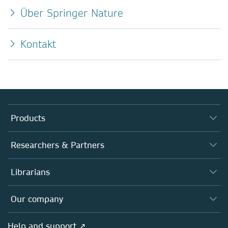
Über Springer Nature
Kontakt
Products
Journals
Researchers & Partners
Books
Authors
Librarians
Platforms
Editors
Databases
Overview
Our company
Open science
Products
Societies
Overview
Help and support ↗