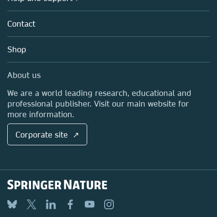
Licensing
Partners, Affiliates & Rights
About us
Tools & Services
Policies
Contact
Careers
Account Development
Education
Blog
Shop
Professional
Sales and account contacts
Media Centre
About us
Locations & Contact
We are a world leading research, educational and
professional publisher. Visit our main website for
more information.
Corporate site ↗