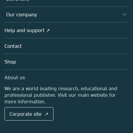
Platforms
Editors
Databases
Overview
Our company
Open science
Products
Societies
Overview
Help and support ↗
Licensing
Partners, Affiliates & Rights
About us
Tools & Services
Policies
Contact
Careers
Account Development
Education
Blog
Shop
Professional
Sales and account contacts
Media Centre
About us
Locations & Contact
We are a world leading research, educational and
professional publisher. Visit our main website for
more information.
Corporate site ↗