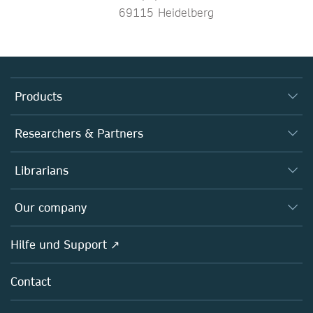
69115 Heidelberg
Products
Journals
Researchers & Partners
Books
Autor*innen
Librarians
Platforms
Editors
Databases
Overview
Our company
Open science
Societies
Overview
Hilfe und Support ↗
Partners, Affiliates & Rights
About us
Policies
Contact
Careers
Education