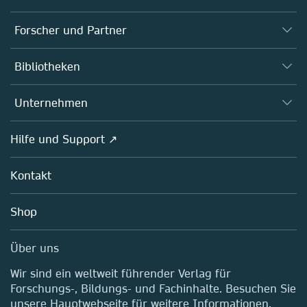
Journals
Forscher und Partner
Bücher
Autor*innen
Bibliotheken
Plattformen
Herausgeber*innen
Datenbanken
Übersicht
Unternehmen
Open science
Fachgesellschaften
Übersicht
Hilfe und Support ↗
Partners, Affiliates & Rights
Über uns
Richtlinien
Kontakt
Careers
Education
Shop
Professional
Media Centre
Über uns
Standorte & Kontakt
Wir sind ein weltweit führender Verlag für
Forschungs-, Bildungs- und Fachinhalte. Besuchen Sie
unsere Hauptwebseite für weitere Informationen.