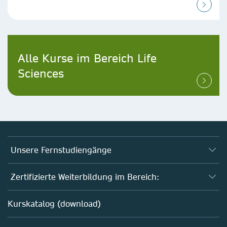
Alle Kurse im Bereich Life
Sciences
Unsere Fernstudiengänge
Fernstudium Biologie
Zertifizierte Weiterbildung im Bereich:
Fernstudium B. Sc. Chemie
AZAV-geförderte Weiterbildungskurse
Kurskatalog (download)
Fernstudium M. Sc. Biotechnologie
Biotechnologie