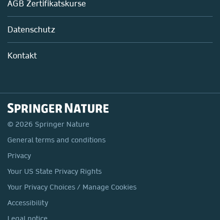
AGB Zertifikatskurse
Chemie
Life Sciences
Datenschutz
Pharma
Mitarbeiterführung im Labor
Kontakt
© 2026 Springer Nature
General terms and conditions
Privacy
Your US State Privacy Rights
Your Privacy Choices / Manage Cookies
Accessibility
Legal notice