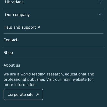
Authors
Librarians
Platforms
Editors
Databases
Overview
Our company
Open science
Products
Societies
Overview
Help and support ↗
Licensing
Partners, Affiliates & Rights
About us
Tools & Services
Policies
Contact
Careers
Account Development
Education
Blog
Shop
Professional
Sales and account contacts
Media Centre
About us
Locations & Contact
We are a world leading research, educational and
professional publisher. Visit our main website for
more information.
Corporate site ↗