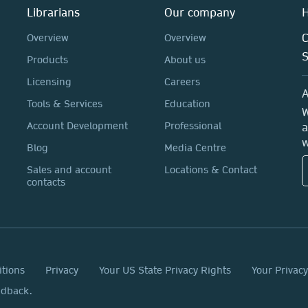
Librarians
Our company
H
C
Overview
Overview
Products
About us
Licensing
Careers
A
Tools & Services
Education
W
Account Development
Professional
a
w
Blog
Media Centre
Sales and account
Locations & Contact
contacts
itions
Privacy
Your US State Privacy Rights
Your Privac
edback.