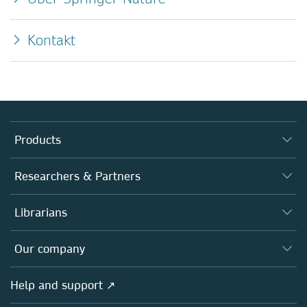
Kontakt
Products
Journals
Researchers & Partners
Books
Authors
Librarians
Platforms
Editors
Databases
Overview
Our company
Open science
Products
Societies
Overview
Help and support ↗
Licensing
Partners, Affiliates & Rights
About us