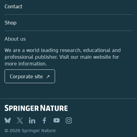
Tools & Services
Policies
Contact
Careers
Account Development
Education
Blog
Shop
Professional
Sales and account contacts
Media Centre
About us
Locations & Contact
We are a world leading research, educational and
professional publisher. Visit our main website for
more information.
Corporate site ↗
© 2026 Springer Nature