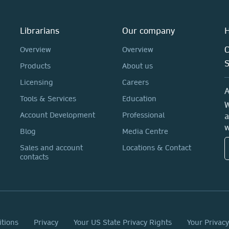
Librarians
Our company
H
C
Overview
Overview
Products
About us
Licensing
Careers
A
Tools & Services
Education
W
Account Development
Professional
a
w
Blog
Media Centre
Sales and account
Locations & Contact
contacts
itions
Privacy
Your US State Privacy Rights
Your Privac