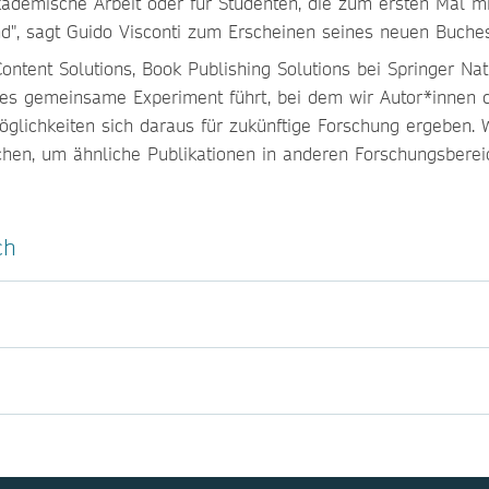
kademische Arbeit oder für Studenten, die zum ersten Mal mi
ind", sagt Guido Visconti zum Erscheinen seines neuen Buches
ntent Solutions, Book Publishing Solutions bei Springer Natu
ses gemeinsame Experiment führt, bei dem wir Autor*innen di
lichkeiten sich daraus für zukünftige Forschung ergeben. Wi
hen, um ähnliche Publikationen in anderen Forschungsbereic
uch