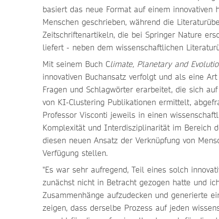
basiert das neue Format auf einem innovativen 
Menschen geschrieben, während die Literaturüber
Zeitschriftenartikeln, die bei Springer Nature e
liefert - neben dem wissenschaftlichen Literatur
Mit seinem Buch C
limate, Planetary and Evoluti
innovativen Buchansatz verfolgt und als eine Art
Fragen und Schlagwörter erarbeitet, die sich a
von KI-Clustering Publikationen ermittelt, abgef
Professor Visconti jeweils in einen wissenschaf
Komplexität und Interdisziplinarität im Bereich 
diesen neuen Ansatz der Verknüpfung von Mensch
Verfügung stellen.
"Es war sehr aufregend, Teil eines solch innovat
zunächst nicht in Betracht gezogen hatte und ic
Zusammenhänge aufzudecken und generierte eine
zeigen, dass derselbe Prozess auf jeden wisse