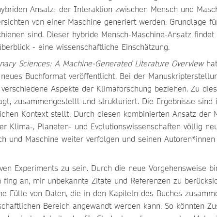
hybriden Ansatz: der Interaktion zwischen Mensch und Maschi
sichten von einer Maschine generiert werden. Grundlage für
rschienen sind. Dieser hybride Mensch-Maschine-Ansatz finde
überblick - eine wissenschaftliche Einschätzung.
onary Sciences: A Machine-Generated Literature Overview
hat
 neues Buchformat veröffentlicht. Bei der Manuskripterstell
uf verschiedene Aspekte der Klimaforschung beziehen. Zu di
ragt, zusammengestellt und strukturiert. Die Ergebnisse sind 
tlichen Kontext stellt. Durch diesen kombinierten Ansatz der
der Klima-, Planeten- und Evolutionswissenschaften völlig n
 und Maschine weiter verfolgen und seinen Autoren*innen kü
iven Experiments zu sein. Durch die neue Vorgehensweise bin
h fing an, mir unbekannte Zitate und Referenzen zu berücksi
 Fülle von Daten, die in den Kapiteln des Buches zusamme
nschaftlichen Bereich angewandt werden kann. So könnten Z