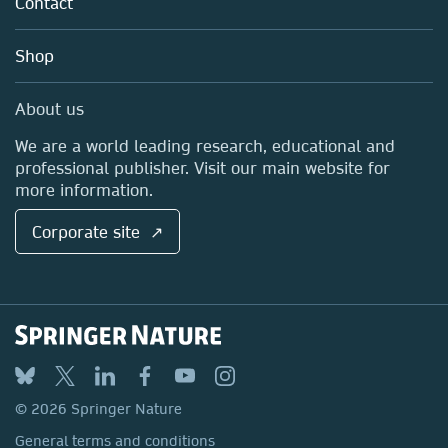
Contact
Careers
Account Development
Education
Blog
Shop
Professional
Sales and account contacts
Media Centre
About us
Locations & Contact
We are a world leading research, educational and
professional publisher. Visit our main website for
more information.
Corporate site ↗
© 2026 Springer Nature
General terms and conditions