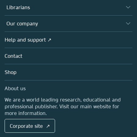
Authors
Librarians
Platforms
Editors
Databases
Overview
Our company
Open science
Products
Societies
Overview
Help and support ↗
Licensing
Partners, Affiliates & Rights
About us
Tools & Services
Policies
Contact
Careers
Account Development
Education
Blog
Shop
Professional
Sales and account contacts
Media Centre
About us
Locations & Contact
We are a world leading research, educational and
professional publisher. Visit our main website for
more information.
Corporate site ↗