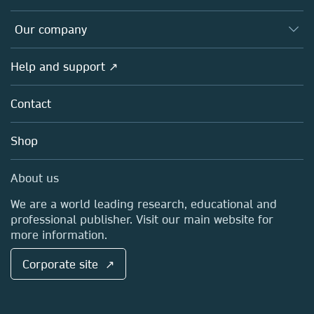
Editors
Databases
Overview
Our company
Open science
Products
Societies
Overview
Help and support ↗
Licensing
Partners, Affiliates & Rights
About us
Tools & Services
Policies
Contact
Careers
Account Development
Education
Blog
Shop
Professional
Sales and account contacts
Media Centre
About us
Locations & Contact
We are a world leading research, educational and
professional publisher. Visit our main website for
more information.
Corporate site ↗