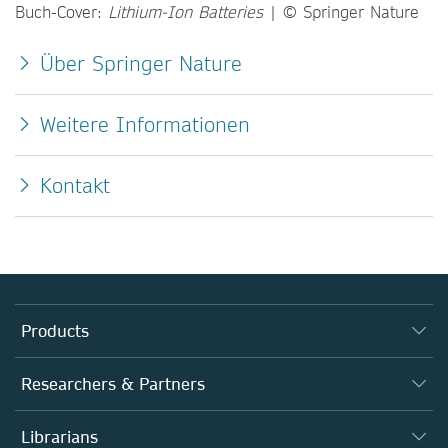
Buch-Cover:
Lithium-Ion Batteries
| © Springer Nature
Über Springer Nature
Weitere Informationen
Kontakt
Products
Journals
Researchers & Partners
Books
Authors
Librarians
Platforms