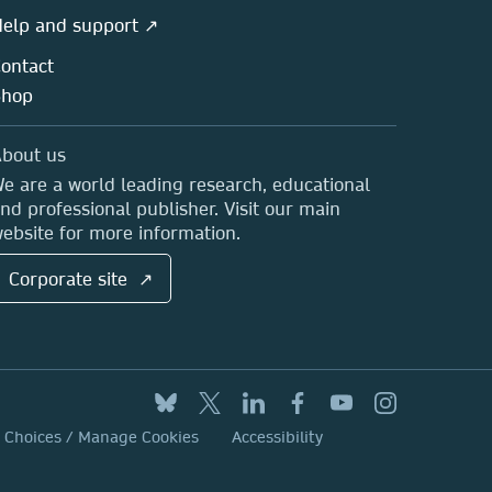
elp and support ↗
ontact
Shop
bout us
e are a world leading research, educational
nd professional publisher. Visit our main
ebsite for more information.
Corporate site ↗
y Choices / Manage Cookies
Accessibility