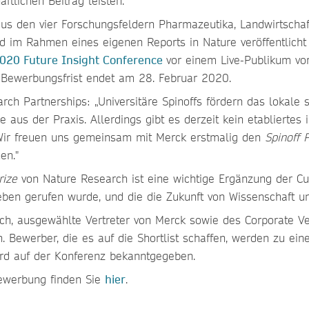
ftlichen Beitrag leisten.
aus den vier Forschungsfeldern Pharmazeutika, Landwirtschaf
d im Rahmen eines eigenen Reports in Nature veröffentlicht w
020 Future Insight Conference
vor einem Live-Publikum vor
e Bewerbungsfrist endet am 28. Februar 2020.
ch Partnerships: „Universitäre Spinoffs fördern das lokale
 aus der Praxis. Allerdings gibt es derzeit kein etabliertes 
. Wir freuen uns gemeinsam mit Merck erstmalig den
Spinoff 
nen."
rize
von Nature Research ist eine wichtige Ergänzung der Cur
en gerufen wurde, und die die Zukunft von Wissenschaft und
arch, ausgewählte Vertreter von Merck sowie des Corporate
. Bewerber, die es auf die Shortlist schaffen, werden zu 
wird auf der Konferenz bekanntgegeben.
ewerbung finden Sie
hier
.