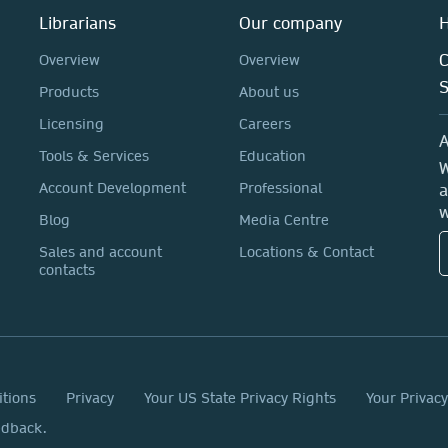
Librarians
Our company
H
C
Overview
Overview
Products
About us
Licensing
Careers
A
Tools & Services
Education
W
Account Development
Professional
a
w
Blog
Media Centre
Sales and account
Locations & Contact
contacts
itions
Privacy
Your US State Privacy Rights
Your Privac
edback.