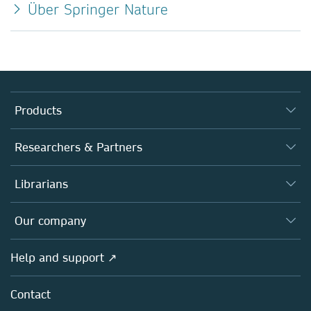
Über Springer Nature
Products
Journals
Researchers & Partners
Books
Authors
Librarians
Platforms
Editors
Databases
Overview
Our company
Open science
Products
Societies
Overview
Help and support ↗
Licensing
Partners, Affiliates & Rights
About us
Tools & Services
Policies
Contact
Careers
Account Development