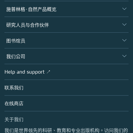
施普林格·自然产品概览
期刊
研究人员与合作伙伴
图书
作者
图书馆员
平台
编辑
数据库
概览
我们公司
开放科学
施普林格·自然产品概览
学术团体
概览
Help and support ↗
授权许可
Partners, Affiliates & Rights
关于我们
工具与服务
政策
联系我们
招聘
客户发展
教育出版
博客
在线商店
专业出版
销售与帐户联系人
媒体中心
关于我们
地点与联系方式
我们是世界领先的科研、教育和专业出版机构。访问我们的