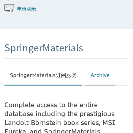
申请演示
SpringerMaterials
SpringerMaterials订阅服务
Archive
Complete access to the entire
database including the prestigious
Landolt-Börnstein book series, MSI
Eureka, and SpringerMaterials