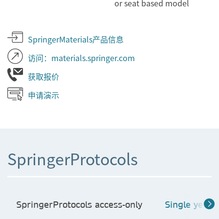
or seat based model
SpringerMaterials产品信息
访问：materials.springer.com
获取报价
申请演示
SpringerProtocols
SpringerProtocols access-only
Single year 