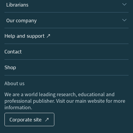
Authors
Librarians
Platforms
Editors
Databases
Overview
Our company
Open science
Products
Societies
Overview
Help and support ↗
Licensing
Partners, Affiliates & Rights
About us
Tools & Services
Policies
Contact
Careers
Account Development
Education
Blog
Shop
Professional
Sales and account contacts
Media Centre
About us
Locations & Contact
We are a world leading research, educational and
professional publisher. Visit our main website for more
information.
Corporate site ↗