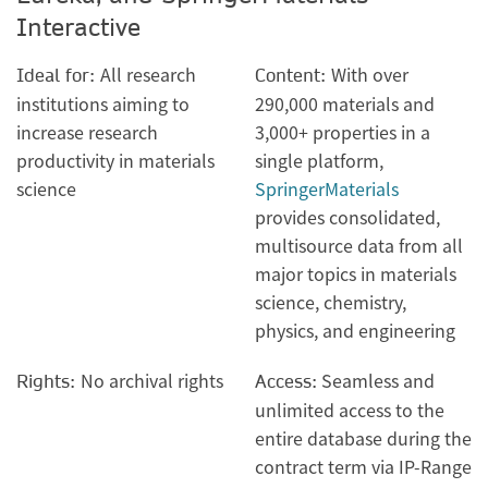
Interactive
All research
With over
Ideal for:
Content:
institutions aiming to
290,000 materials and
increase research
3,000+ properties in a
productivity in materials
single platform,
science
SpringerMaterials
provides consolidated,
multisource data from all
major topics in materials
science, chemistry,
physics, and engineering
No archival rights
Seamless and
Rights:
Access:
unlimited access to the
entire database during the
contract term via IP-Range