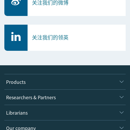
关注我们的微博
关注我们的领英
Products
Journals
Researchers & Partners
Books
Authors
Librarians
Platforms
Editors
Databases
Overview
Our company
Open science