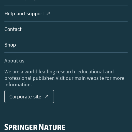
Products
Societies
Overview
Help and support ↗
Licensing
Partners, Affiliates & Rights
About us
Tools & Services
Policies
Contact
Careers
Account Development
Education
Blog
Shop
Professional
Sales and account contacts
Media Centre
About us
Locations & Contact
We are a world leading research, educational and
professional publisher. Visit our main website for more
information.
Corporate site ↗