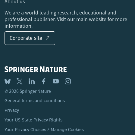
About us
Locations & Contact
We are a world leading research, educational and
professional publisher. Visit our main website for more
information.
Corporate site ↗
© 2026 Springer Nature
General terms and conditions
Privacy
Your US State Privacy Rights
Your Privacy Choices / Manage Cookies