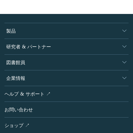
製品
ジャーナル
研究者 & パートナー
書籍
著者
図書館員
プラットフォーム
編集者
データベース
概要
企業情報
オープンサイエンス
製品
学協会
会社概要
ヘルプ & サポート ↗
ライセンス情報
パートナー・関連組織・権利
シュプリンガーネイチャーについて
サービスツール
ポリシー
お問い合わせ
採用情報
アカウント・ディベロップメント
教育
ブログ
ショップ ↗
プロフェッショナル