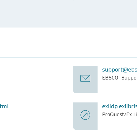
m
support@ebs
EBSCO Suppo
html
exlidp.exlibr
ProQuest/Ex Li