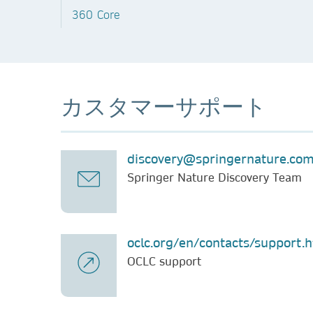
360 Core
カスタマーサポート
discovery@springernature.co
Springer Nature Discovery Team
oclc.org/en/contacts/support.
OCLC support