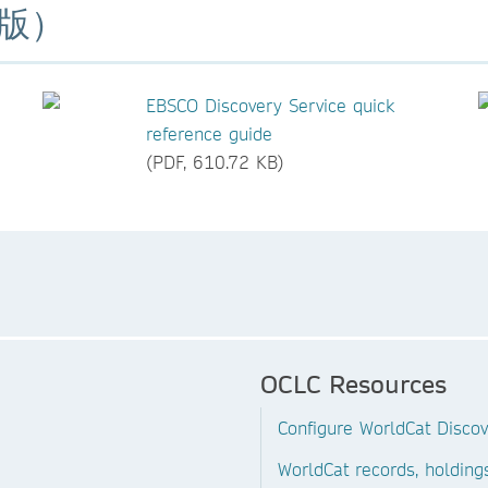
版）
EBSCO Discovery Service quick
reference guide
(PDF, 610.72 KB)
OCLC Resources
Configure WorldCat Discov
WorldCat records, holdings