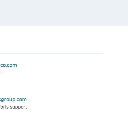
co.com
rt
isgroup.com
bris support