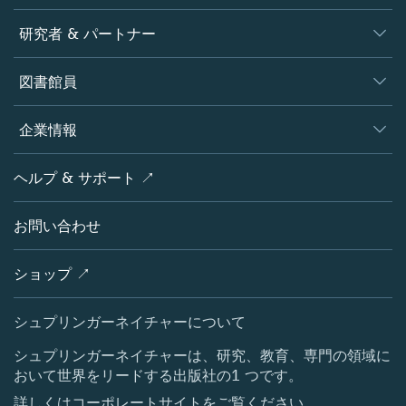
ジャーナル
研究者 & パートナー
書籍
著者
図書館員
プラットフォーム
編集者
データベース
概要
企業情報
オープンサイエンス
製品
学協会
会社概要
ヘルプ & サポート ↗
ライセンス情報
パートナー・関連組織・権利
シュプリンガーネイチャーについて
サービスツール
ポリシー
お問い合わせ
採用情報
アカウント・ディベロップメント
教育
ブログ
ショップ ↗
プロフェッショナル
お問い合わせ
メディアセンター
シュプリンガーネイチャーについて
所在地 & お問い合わせ
シュプリンガーネイチャーは、研究、教育、専門の領域に
おいて世界をリードする出版社の1 つです。
コーポレートサイト（グローバル）
詳しくはコーポレートサイトをご覧ください。