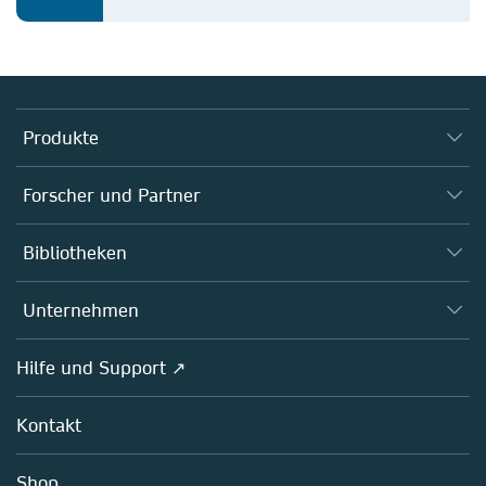
Produkte
Journals
Forscher und Partner
Bücher
Autor*innen
Bibliotheken
Plattformen
Herausgeber*innen
Datenbanken
Übersicht
Unternehmen
Open science
Fachgesellschaften
Übersicht
Hilfe und Support ↗
Partners, Affiliates & Rights
Über uns
Richtlinien
Kontakt
Careers
Education
Shop