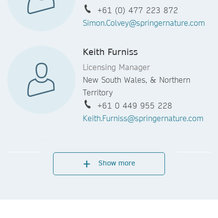
+61 (0) 477 223 872
Simon.Colvey@springernature.com
Keith Furniss
Licensing Manager
New South Wales, & Northern
Territory
+61 0 449 955 228
Keith.Furniss@springernature.com
Jessica Hodge
National Licensing Manager
Show more
Aotearoa New Zealand
+64 0 9477 0735
Jessica.Hodge@springernature.com