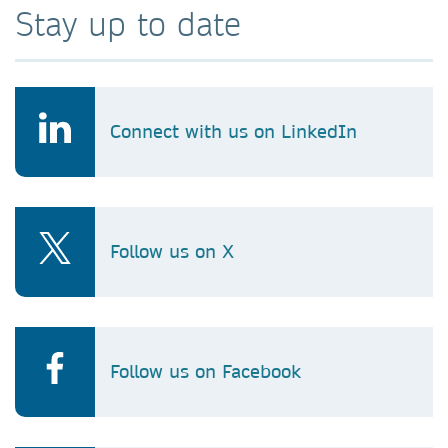
Stay up to date
Will Jaye
Licensing Manager
Western Australia & Queensland
+61 0 449 934 322
Connect with us on LinkedIn
William.Jaye@springernature.com
Rebecca Syle
Licensing Manager
South Australia & Queensland
Follow us on X
+61 0 458 233 912
Rebecca.Syle@springernature.com
Follow us on Facebook