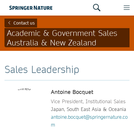
Contact us
Academic & Government Sales
Australia & New Zealand
Sales Leadership
Antoine Bocquet
Vice President, Institutional Sales
Japan, South East Asia & Oceania
antoine.bocquet@springernature.co
m