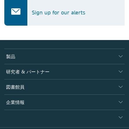
Sign up for our alerts
製品
ジャーナル
研究者 & パートナー
書籍
著者
図書館員
プラットフォーム
編集者
データベース
概要
企業情報
オープンサイエンス
製品
学協会
会社概要
ライセンス情報
パートナー・関連組織・権利
© 2026 Springer Nature
シュプリンガーネイチャーについて
サービスツール