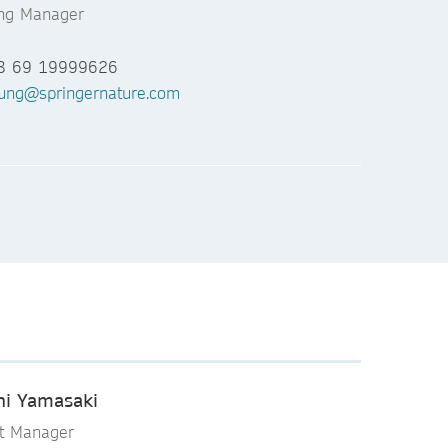
ing Manager
8 69 19999626
.hung@springernature.com
Tsai
t Manager
8 69 72139665
sai@springernature.com
hi Yamasaki
t Manager