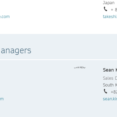
Japan
+ 
e.com
takesh
Managers
Sean 
Sales D
South 
+8
om
sean.k
Ken S