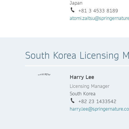
Japan
+81 3 4533 8189
atomi.zaitsu@springernatur
South Korea Licensing 
Harry Lee
Licensing Manager
South Korea
+82 23 1433542
harry.lee@springernature.c
Michelle Park