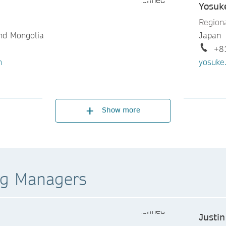
Yosuk
Regiona
nd Mongolia
Japan
+8
m
yosuke
Leo L
Sales D
Show more
Taiwan
+8
leo.lo
ng Managers
Justi