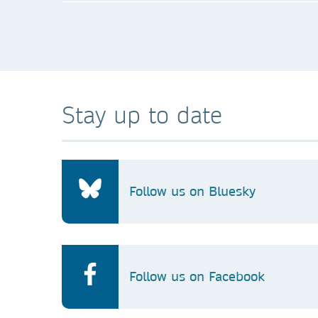
Account Manager
South Korea
+82 02 3143 3541
Michelle.Park@springernat
Stay up to date
Allie Song
Senior Licensing Manager
South Korea
+82 23 1429699
Follow us on Bluesky
allie.song@springernature.
Follow us on Facebook