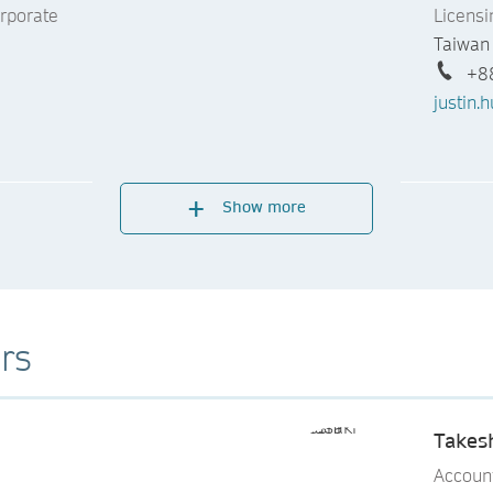
rporate
Licens
Taiwan
+8
justin
Lydia 
e
Accoun
Show more
Taiwan
+8
lydia.t
rs
Takes
Accoun