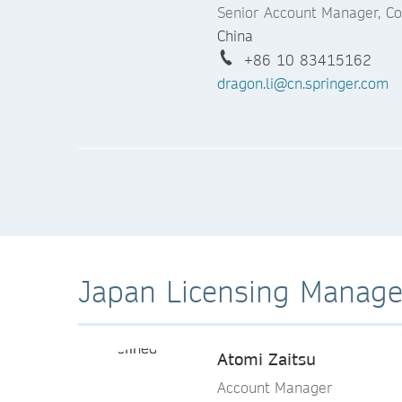
Senior Account Manager, Co
China
+86 10 83415162
dragon.li@cn.springer.com
Judy Lv
Account Manager, Corporat
China
+86 10 83415191
judy.lv@cn.springer.com
Japan Licensing Manage
Atomi Zaitsu
Account Manager