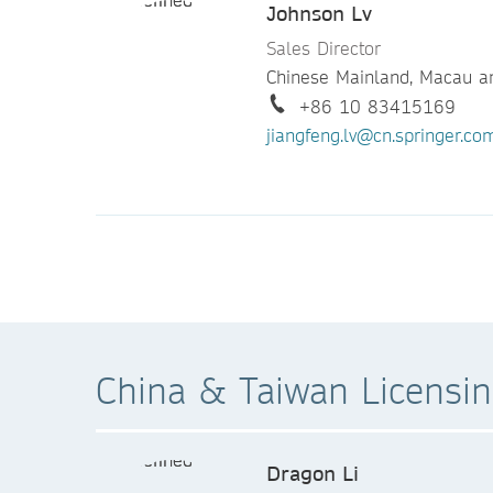
Johnson Lv
Sales Director
Chinese Mainland, Macau a
+86 10 83415169
jiangfeng.lv@cn.springer.co
Qing Zhou
Sales Director
China
+86 10 83415196
qing.zhou@cn.springer.com
China & Taiwan Licensi
Dragon Li