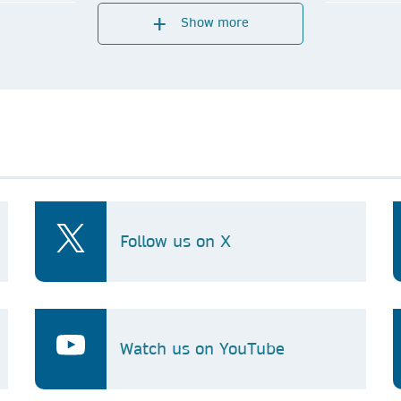
Senior
Show more
South 
+8
ure.com
ken.sh
Follow us on X
com
Watch us on YouTube