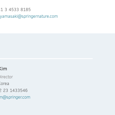
81 3 4533 8185
i.yamasaki@springernature.com
Kim
irector
Korea
2 23 1433546
im@springer.com
hin