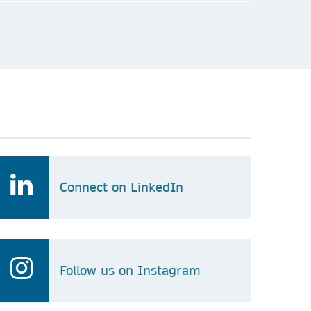
 Account Manager
Korea
2 23 1433549
in@springernature.com
Connect on LinkedIn
Follow us on Instagram