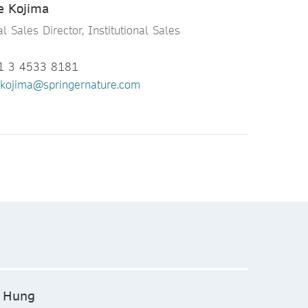
e Kojima
l Sales Director, Institutional Sales
1 3 4533 8181
.kojima@springernature.com
o
irector
 869 32260415
@springer.com
n Hung