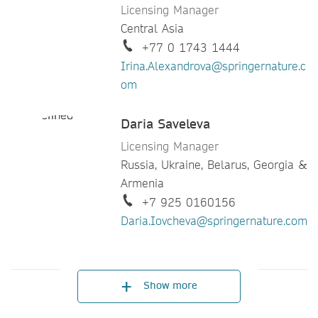
Licensing Manager
Central Asia
+77 0 1743 1444
Irina.Alexandrova@springernature.c
om
Daria Saveleva
Licensing Manager
Russia, Ukraine, Belarus, Georgia &
Armenia
+7 925 0160156
Daria.Iovcheva@springernature.com
Ran Schweitzer
Senior Licensing Manager
Show more
Israel, Poland, Romania &