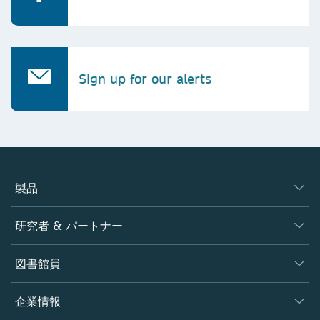
m
Selin Şencanlı
Licensing Manager
Sign up for our alerts
Turkey
+90 216 418 8093
selin.sencanli@springernature.com
Merve Okur
製品
Licensing Manager
Turkey
ジャーナル
研究者 & パートナー
+90 539 553 0171
書籍
merve.okur@springernature.com
著者
図書館員
プラットフォーム
編集者
データベース
Elnaili Wesam
概要
企業情報
オープンサイエンス
Licensing Manager