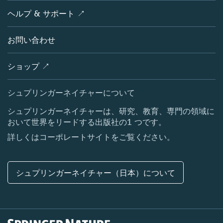
製品
学協会
UAE, Oman, Jordan, Bahrain,
会社概要
ヘルプ & サポート ↗
ライセンス情報
パートナー・関連組織・権利
Kuwait, Syria, Iraq, Libya, Sudan,
シュプリンガーネイチャーについて
サービスツール
Yemen and East Africa
ポリシー
お問い合わせ
採用情報
アカウント・ディベロップメント
+971 (0)4 453 7283
教育
Wesam.elnaili@springernature.com
ブログ
ショップ ↗
プロフェッショナル
お問い合わせ
メディアセンター
シュプリンガーネイチャーについて
所在地 & お問い合わせ
シュプリンガーネイチャーは、研究、教育、専門の領域に
おいて世界をリードする出版社の1 つです。
コーポレートサイト（グローバル）
詳しくはコーポレートサイトをご覧ください。
シュプリンガーネイチャー（日本）について