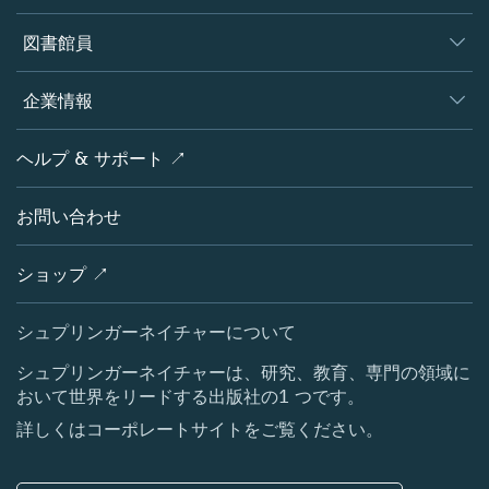
書籍
著者
図書館員
プラットフォーム
編集者
データベース
概要
企業情報
オープンサイエンス
製品
学協会
会社概要
ヘルプ & サポート ↗
ライセンス情報
パートナー・関連組織・権利
シュプリンガーネイチャーについて
サービスツール
ポリシー
お問い合わせ
採用情報
アカウント・ディベロップメント
教育
ブログ
ショップ ↗
プロフェッショナル
お問い合わせ
メディアセンター
シュプリンガーネイチャーについて
所在地 & お問い合わせ
シュプリンガーネイチャーは、研究、教育、専門の領域に
おいて世界をリードする出版社の1 つです。
コーポレートサイト（グローバル）
詳しくはコーポレートサイトをご覧ください。