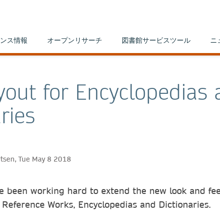
ンス情報
オープンリサーチ
図書館サービスツール
ニ
out for Encyclopedias 
ries
ertsen, Tue May 8 2018
 been working hard to extend the new look and fee
 Reference Works, Encyclopedias and Dictionaries.