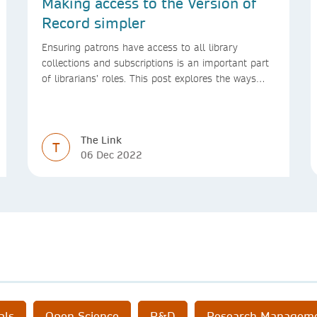
Making access to the Version of
Record simpler
Ensuring patrons have access to all library
collections and subscriptions is an important part
of librarians’ roles. This post explores the ways
we’re making access to the Version of Record
simpler
The Link
T
06 Dec 2022
als
Open Science
R&D
Research Managem