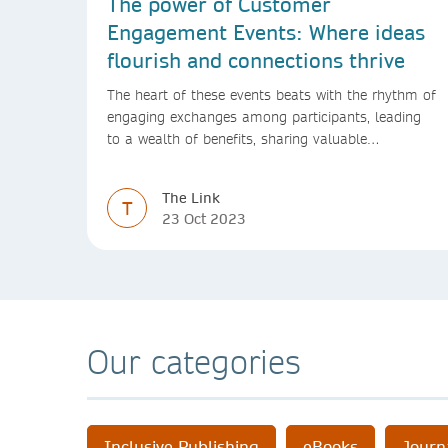
The power of Customer
Engagement Events: Where ideas
flourish and connections thrive
The heart of these events beats with the rhythm of
engaging exchanges among participants, leading
to a wealth of benefits, sharing valuable
experiences and perspectives
The Link
T
23 Oct 2023
Our categories
Inclusive Publishing
eBooks
Journ