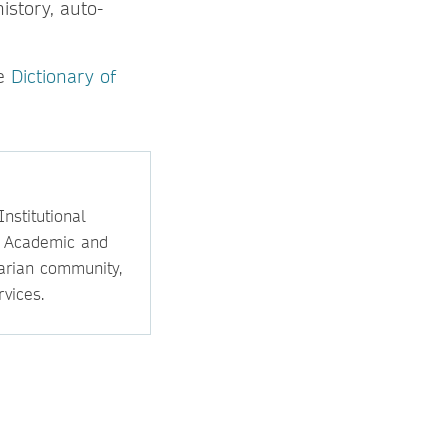
istory, auto-
he
Dictionary of
nstitutional
e Academic and
rarian community,
vices.