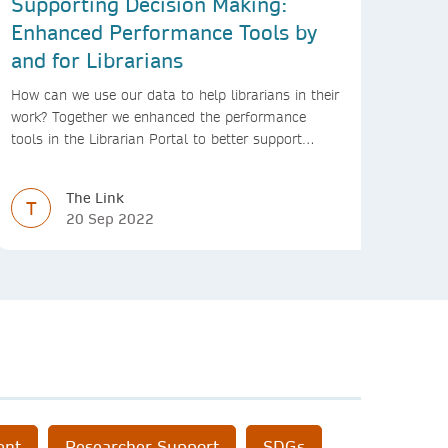
Supporting Decision Making:
Enhanced Performance Tools by
and for Librarians
How can we use our data to help librarians in their
work? Together we enhanced the performance
tools in the Librarian Portal to better support
decision making and budgeting.
The Link
T
20 Sep 2022
ent
Researcher Support
SDGs