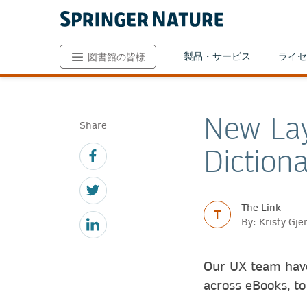
製品・サービス
ライセ
図書館の皆様
New Lay
Share
Dictiona
The Link
T
By: Kristy Gj
Our UX team have
across eBooks, to