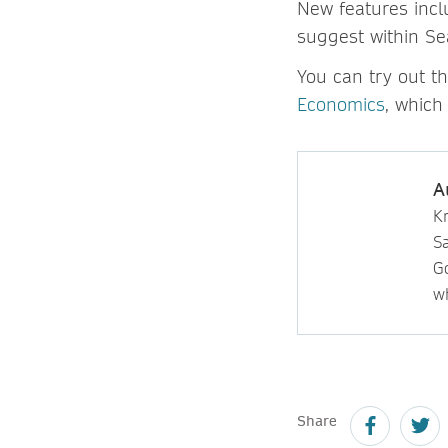
New features inclu
suggest within Se
You can try out t
Economics
, which
A
Kr
S
Go
wh
Share