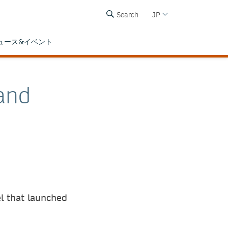
Search
JP
ュース&イベント
and
l that launched