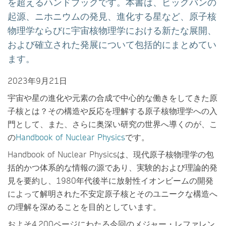
を超えるハンドブックです。本書は、ビッグバンの
起源、ニホニウムの発見、進化する星など、原子核
物理学ならびに宇宙核物理学における新たな展開、
および確立された発展について包括的にまとめてい
ます。
2023年9月21日
宇宙や星の進化や元素の合成で中心的な働きをしてきた原
子核とは？その構造や反応を理解する原子核物理学への入
門として、また、さらに奥深い研究の世界へ導くのが、こ
の
Handbook of Nuclear Physics
です。
Handbook of Nuclear Physicsは、現代原子核物理学の包
括的かつ体系的な情報の源であり、実験的および理論的発
見を要約し、1980年代後半に放射性イオンビームの開発
によって解明された不安定原子核とそのユニークな構造へ
の理解を深めることを目的としています。
およそ4,200ページにわたる今回のメジャー・レファレン