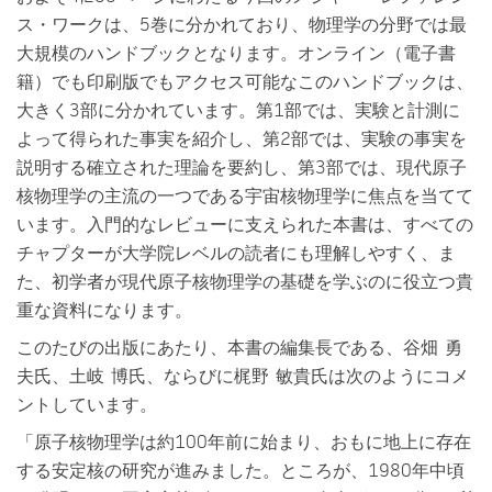
ス・ワークは、5巻に分かれており、物理学の分野では最
大規模のハンドブックとなります。オンライン（電子書
籍）でも印刷版でもアクセス可能なこのハンドブックは、
大きく3部に分かれています。第1部では、実験と計測に
よって得られた事実を紹介し、第2部では、実験の事実を
説明する確立された理論を要約し、第3部では、現代原子
核物理学の主流の一つである宇宙核物理学に焦点を当てて
います。入門的なレビューに支えられた本書は、すべての
チャプターが大学院レベルの読者にも理解しやすく、ま
た、初学者が現代原子核物理学の基礎を学ぶのに役立つ貴
重な資料になります。
このたびの出版にあたり、本書の編集長である、谷畑 勇
夫氏、土岐 博氏、ならびに梶野 敏貴氏は次のようにコメ
ントしています。
「原子核物理学は約100年前に始まり、おもに地上に存在
する安定核の研究が進みました。ところが、1980年中頃