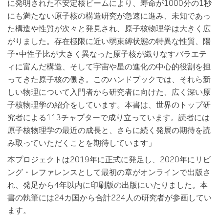
に発明された不安定核ビームにより、寿命が1000分の1秒
にも満たない原子核の構造研究が急速に進み、未知であっ
た構造や性質が次々と発見され、原子核物理学は大きく広
がりました。存在極限に近い弱束縛状態の特異な性質、陽
子•中性子比が大きく異なった原子核が織りなすバラエテ
ィに富んだ構造、そして宇宙や星の進化の中心的役割を担
ってきた原子核の働き。このハンドブックでは、それら新
しい物理について入門者から研究者に向けた、広く深い原
子核物理学の紹介をしています。本書は、世界のトップ研
究者による113チャプターで成り立っています。読者には
原子核物理学の最近の成長と、さらに続く発展の期待を読
み取っていただくことを期待しています」
本プロジェクトは2019年に正式に発足し、2020年にリビ
ング・レファレンスとして最初の章がオンラインで出版さ
れ、発足から4年以内に印刷版の出版にいたりました。本
書の執筆には24カ国から合計224人の研究者が参画してい
ます。