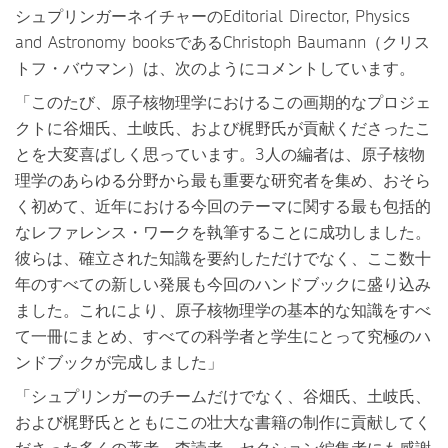
シュプリンガーネイチャーのEditorial Director, Physics
and Astronomy booksであるChristoph Baumann（クリス
トフ・バウマン）は、次のようにコメントしています。
「このたび、原子核物理学におけるこの画期的なプロジェ
クトに谷畑氏、土岐氏、および梶野氏が貢献くださったこ
とを大変喜ばしく思っています。3人の編者は、原子核物
理学のあらゆる分野から最も重要な研究者を集め、おそら
く初めて、近年における今回のテーマに関する最も包括的
なレファレンス・ワークを執筆することに成功しました。
彼らは、確立された知識を要約しただけでなく、ここ数十
年のすべての新しい発展も今回のハンドブックに盛り込み
ました。これにより、原子核物理学の基本的な知識をすべ
て一冊にまとめ、すべての科学者と学生にとって究極のハ
ンドブックが完成しました」
「シュプリンガーのチームだけでなく、谷畑氏、土岐氏、
および梶野氏とともにこの壮大な書籍の制作に貢献してく
ださった多くの著者、査読者、セクション編集者にも感謝