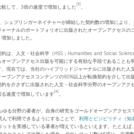
[3]
比較して、3倍の速度で増加しました
。
以降、シュプリンガーネイチャーが締結した契約数の増加により、
ジャーナルのポートフォリオに出版されたオープンアクセスの
く増加しました。
、人文・社会科学（HSS；Humanities and Social Scien
るオープンアクセス出版を可能にする有効な手段であることも
す。現在では、当社のハイブリッドジャーナルに出版された人
オープンアクセスコンテンツの90%以上が転換契約を介して出
契約を介さずに出版された人文・社会科学分野のオープンアク
[4]
回る速度で増加しています
。
らゆる分野の著者が、自身の研究をゴールドオープンアクセス
読んで利用できるようにすることで、
利用とビジビリティ（知
リットを実感している著者が増えているといえます。たとえば
アクセスとして出版した場合、ダウンロード数は6倍に、引用数は