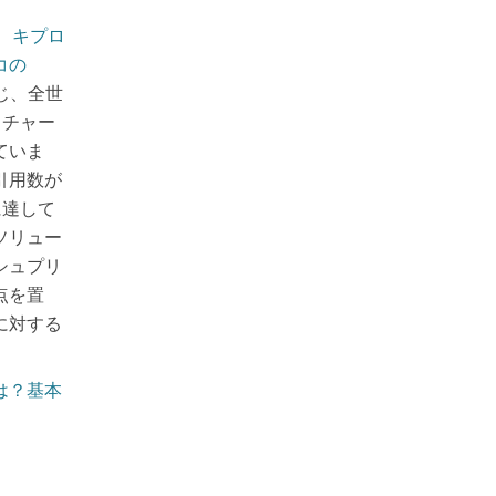
、
キプロ
コの
じ、全世
イチャー
ていま
引用数が
に達して
ソリュー
シュプリ
点を置
に対する
は？基本