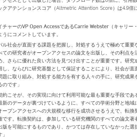
テンションスコア（Altmetric Attention Score）は4.9
ーのVP Open AccessであるCarrie Webster（キャリ
ようにコメントしています。
バル社会が直面する課題を把握し、対処するうえで極めて重要
べての研究者がオープンアクセスの論文を出版し、その利点を
め、さらに優れた良い方法を見つけ出すことが重要です。研究
用し、ならびに研究基盤として保証することにより、社会が直
問題に取り組み、対処する能力を有する人々の手に、研究成果
るのです」
契約こそが、その実現に向けて利用可能な最も重要な手段であ
最新のデータが裏づけているように、すべての学術分野と地域
オープンアクセスへの大規模な移行を成功させるうえで、転換
確です。転換契約は、参加している研究機関のすべての論文著
出版を可能にするものであり、かつては存在していなかった選
す」