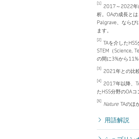
[1]
2017～202
析。OAの成長とは、T
Palgrave、ならび
ます。
[2]
TAを介したHSS
STEM（Science, 
の間に3%から11
[3]
2021年との比
[4]
2017年以降、
たHSS分野のOA
[5]
Nature
TAのほ
用語解説
シュプリン