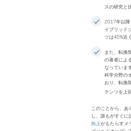
スの研究と
2017年
イブリッド
ツは40%近
また、転換契約は
の著者によ
なっていま
科学分野の
おり、転換
テンツを上
このことから、あ
し、誰もがすぐに
向上
がもたらすメ
ゴールドオープン