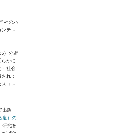
当社のハ
コンテン
ces）分野
明らかに
文・社会
版されて
セスコン
で出版
名度）の
、研究を
1.6倍