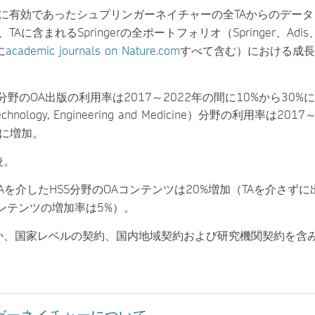
2年に有効であったシュプリンガーネイチャーの全TAからのデー
Aに含まれるSpringerの全ポートフォリオ（Springer、Adis
に
academic journals on Nature.com
すべて含む）における成長
分野のOA出版の利用率は2017～2022年の間に10%から30%
Technology, Engineering and Medicine）分野の利用率は201
%に増加。
較。
TAを介したHSS分野のOAコンテンツは20%増加（TAを介さず
コンテンツの増加率は5%）。
か、国家レベルの契約、国内地域契約および研究機関契約を含
ガーネイチャーについて