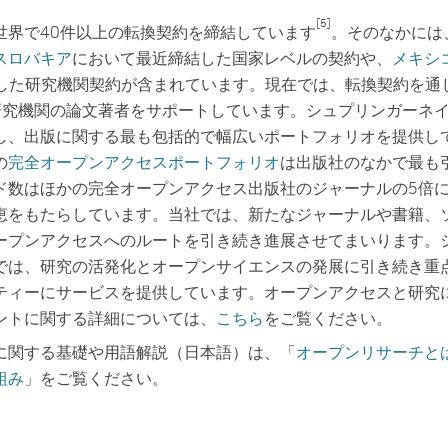
[5]
世界で40件以上の転換契約を締結しています
。そのなかには
スロバキア
において最近締結した国家レベルの契約や、
メキシ
した研究機関契約が含まれています。現在では、転換契約を通
の研究機関の論文著者をサポートしています。シュプリンガーネ
し、出版に関する最も包括的で幅広いポートフォリオを提供し
の
完全オープンアクセスポートフォリオ
は出版社のなかで最も
ド数はほかの完全オープンアクセス出版社のジャーナルの5倍
恵をもたらしています。当社では、新たなジャーナルや書籍、
ープンアクセスへのルートを引き続き進展させてまいります。
では、研究の活発化とオープンサイエンスの発展に引き続き重
ティーにサービスを提供しています。オープンアクセスと研究
ントに関する詳細については、
こちら
をご覧ください。
に関する基礎や用語解説（日本語）は、「
オープンリサーチと
組み
」をご覧ください。