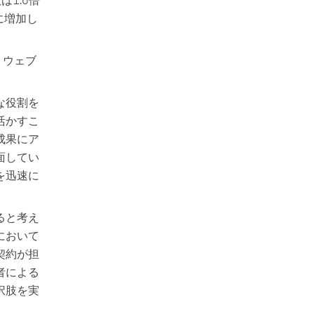
倍に増加し
ー・ウェブ
な役割を
活かすこ
成果にア
面してい
を迅速に
ると考え
において
契約が担
者による
択肢を実