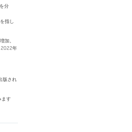
タを分
、
を指し
に増加。
7～2022年
に出版され
みます