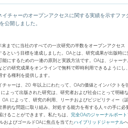
ネイチャーのオープンアクセスに関する実績を示すファ
版を公開しました。
 年末までに当社のすべての一次研究の半数をオープンアクセス（
ss）にするという目標を達成しました。OAとは、研究成果が出版時
可能にするための一連の原則と実践方法です。OAは、ジャーナ
などの研究成果をオンラインで無料で即時利用できるようにし
用する権利を提供します。
イチャーは、20 年以上にわたって、OAの価値とインパクトを
A によって出版された研究は、研究者および社会にとって明確
。OA によって、研究の利用、リーチおよびビジビリティー（
世界的な問題に取り組み、対処する能力を有する人々の手に必
届けることができます。私たちは、
完全OAのジャーナルポート
デルおよびゴールドOAに焦点を当てた
ハイブリッドジャーナル