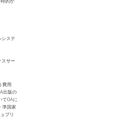
即時的か
ルシステ
クスサー
う費用
A出版の
てOAに
・準国家
シュプリ