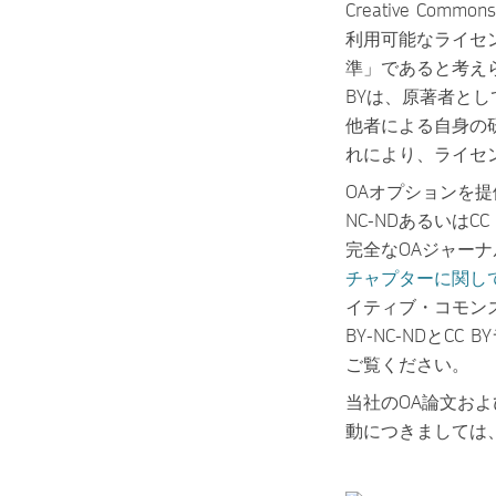
Creative C
利用可能なライセ
準」であると考え
BYは、原著者と
他者による自身の
れにより、ライセ
OAオプションを提
NC-NDあるいは
完全なOAジャー
チャプターに関しても
イティブ・コモン
BY-NC-NDとC
ご覧ください。
当社のOA論文お
動につきましては