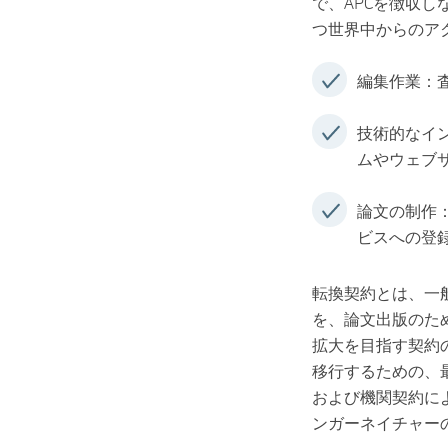
で、APCを徴収し
つ世界中からのア
編集作業：
技術的なイ
ムやウェブ
論文の制作
ビスへの登
転換契約とは、一
を、論文出版のた
拡大を目指す契約
移行するための、
および機関契約によ
ンガーネイチャー