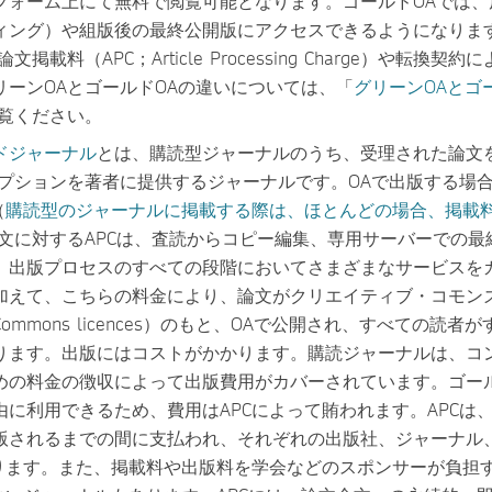
フォーム上にて無料で閲覧可能となります。ゴールドOAでは、
ィング）や組版後の最終公開版にアクセスできるようになりま
掲載料（APC；Article Processing Charge）や転換契約
リーンOAとゴールドOAの違いについては、「
グリーンOAとゴ
覧ください。
ドジャーナル
とは、購読型ジャーナルのうち、受理された論文
オプションを著者に提供するジャーナルです。OAで出版する場
（
購読型のジャーナルに掲載する際は、ほとんどの場合、掲載
論文に対するAPCは、査読からコピー編集、専用サーバーでの最
、出版プロセスのすべての段階においてさまざまなサービスを
加えて、こちらの料金により、論文がクリエイティブ・コモン
e Commons licences）のもと、OAで公開され、すべての読者
ります。出版にはコストがかかります。購読ジャーナルは、コ
めの料金の徴収によって出版費用がカバーされています。ゴール
に利用できるため、費用はAPCによって賄われます。APCは
版されるまでの間に支払われ、それぞれの出版社、ジャーナル
なります。また、掲載料や出版料を学会などのスポンサーが負担