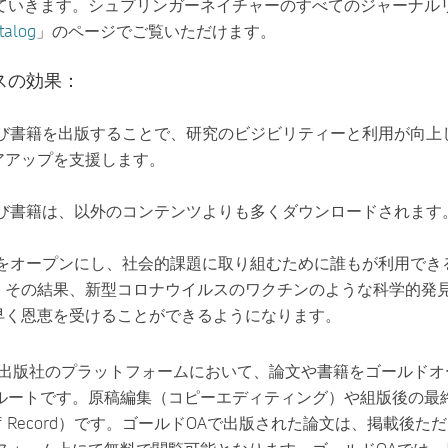
ていきます。シュプリンガーネイチャーのすべてのジャーナル
talog
」のページでご覧いただけます。
スの効果：
よび書籍を出版することで、研究のビジビリティーと利用が向上
アアップを支援します。
よび書籍は、以外のコンテンツよりも多くダウンロードされます
究をオープンにし、社会的課題に取り組むために誰もが利用でき
。その結果、新型コロナウイルスのワクチンのような科学的発
早く恩恵を受けることができるようになります。
、出版社のプラットフォームにおいて、論文や書籍をゴールドオ
ルートです。原稿編集（コピーエディティング）や組版後の最
on of Record）です。ゴールドOAで出版された論文は、掲載後た