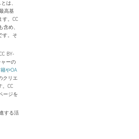
ンスとは、
最高基
す。CC
も含め、
です。そ
 BY-
チャーの
書籍やOA
のクリエ
。CC
ページを
進する活