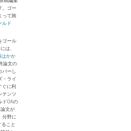
原稿編集
す。ゴー
によって賄
ールド
をゴール
合には、
料はかか
終論文の
カバーし
ズ・ライ
がすぐに利
ンテンツ
ドOAの
、論文が
、分野に
すること