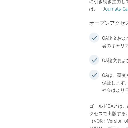
に引き続き注力し
は、「
Journals Ca
オープンアクセ
OA論文お
者のキャリ
OA論文お
OAは、研
保証します
社会はより
ゴールドOAとは
クセスで出版する
（VOR；Versi