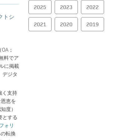
2025
2023
2022
クトシ
2021
2020
2019
OA；
に無料でア
ルに掲載
、デジタ
強く支持
な恩恵を
認知度）
要とする
フォリ
への転換