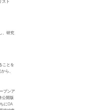
リスト
し、研究
。
ることを
見から、
ープンア
終公開版
だちにOA