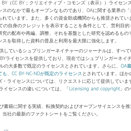
ommons BY（CC BY；クリエイティブ・コモンズ（表示））ライセ
ンスのなかで最もオープンなものであり、OAに関する業界の「
られています。また、多くの資金助成機関からも推奨されていま
しての自身のクレジットを表示することを条件として、営利目的
研究の配布や再編、調整、それを基盤とした研究を認めるもの
ンスを取得した資料の普及と利用を最大限に強化します。
供しているシュプリンガーネイチャーのジャーナルは、すべてCC
CC BYライセンスを提供しており、現在ではシュプリンガーネイ
ナルの大多数で既定のライセンスとされています。さらに、
OA
、CC BY-NC-NDが既定のライセンス
とされています。ほか
ズ・ライセンスについては、リクエストに応じて提供しています
C BYライセンスの違いについては、「
Licensing and copyright
」の
よび書籍に関する実績、転換契約およびオープンサイエンスを推
、当社の最新のファクトシートをご覧ください。