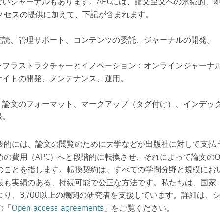
ないジャーナルもあります。APCには、論文全文への永続的、
クセスの提供に加えて、下記が含まれます。
査読、管理サポート、コンテンツの委託、ジャーナルの開発。
ンフラストラクチャーとイノベーション：オンラインジャーナ
サイトの開発、メンテナンス、運用。
：論文のフォーマット、マークアップ（タグ付け）、インデッ
録。
般的には、論文の閲覧のために大学などが出版社に対して支払
めの費用（APC）へと段階的に転換させ、それによって論文のO
のことを指します。転換契約は、すべての学問分野と規模におい
最も実績のある、持続可能で公正な方法です。私たちは、国家
り、3,700以上の機関の研究者を支援しています。詳細は、
の「
Open access agreements
」をご覧ください。