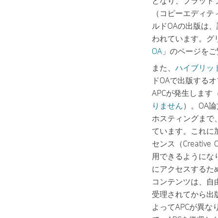
となり、プラット
（コピーエディテ
ルドOAの出版は、論文
われています。グ
OA
」のページをご
また、
ハイブリッ
ドOAで出版する
APCが発生します
りません
）。OA
ホスティングまで
ています。これに
センス（Creativ
用できるようにな
にアクセスするた
コンテンツは、自由
受理されてから出
よってAPCが異