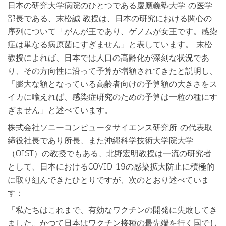
日本の研究大学病院のひとつである慶應義塾大学 の医学
部長である、
末松誠 教授
は、日本の研究における関心の
序列について「がんが王であり、ゲノムが女王です。感染
症は単なる病原菌にすぎません」と表しています。 末松
教授によれば、日本では人口の高齢化が深刻な状況であ
り、その方向性に沿って予算が増額されてきたと説明し、
「膨大な額となっている高齢者向けの予算額の大きさをス
イカに喩えれば、感染症研究のための予算は一粒の種にす
ぎません」と述べています。
株式会社ソニーコンピュータサイエンス研究所 の代表取
締役社長であり所長、また沖縄科学技術大学院大学
（OIST）の教授でもある、
北野宏明教授
は一流の研究者
として、日本におけるCOVID-19の感染拡大防止に積極的
に取り組んできたひとりですが、次のとおり述べていま
す：
「私たちはこれまで、有効なワクチンの開発に失敗してき
ました。かつて日本はワクチン接種の最先端を行く国でし