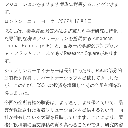
ソリューションをますます簡単に利用することができま
す。
ロンドン｜ニューヨーク 2022年12月1日
RSCに
は、業界最高品質の
AI
を搭載した
学術研究に特化し
た専門的な
著者ソリューションを提供する
American
Journal Experts（AJE）
と、世界一の学際的プレプリン
ト・プラットフォームである
Research Squareがありま
す。
シュプリンガーネイチャーは長年にわたり、RSCの部分的
所有権を保持し、パートナーシップを提携してきました
が、このたび、RSCへの投資を増額してその全所有権を取
得しました。
今回の全所有権の取得は、より速く、より優れていて、品
質が保証された著者ソリューションを提供するという、両
社が共有している大望を反映しています。これにより、著
者は投稿前に論文原稿の質を高めることができ、研究内容