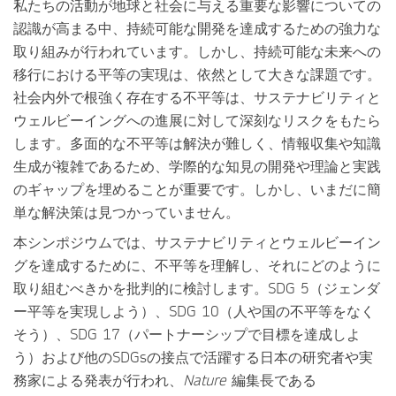
私たちの活動が地球と社会に与える重要な影響についての
認識が高まる中、持続可能な開発を達成するための強力な
取り組みが行われています。しかし、持続可能な未来への
移行における平等の実現は、依然として大きな課題です。
社会内外で根強く存在する不平等は、サステナビリティと
ウェルビーイングへの進展に対して深刻なリスクをもたら
します。多面的な不平等は解決が難しく、情報収集や知識
生成が複雑であるため、学際的な知見の開発や理論と実践
のギャップを埋めることが重要です。しかし、いまだに簡
単な解決策は見つかっていません。
本シンポジウムでは、サステナビリティとウェルビーイン
グを達成するために、不平等を理解し、それにどのように
取り組むべきかを批判的に検討します。SDG 5（ジェンダ
ー平等を実現しよう）、SDG 10（人や国の不平等をなく
そう）、SDG 17（パートナーシップで目標を達成しよ
う）および他のSDGsの接点で活躍する日本の研究者や実
務家による発表が行われ、
Nature
編集長である