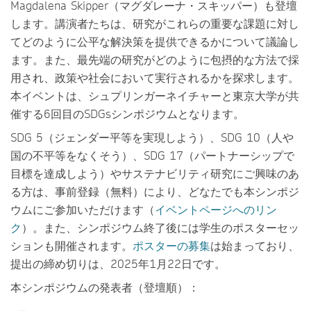
Magdalena Skipper（マグダレーナ・スキッパー）も登壇
します。講演者たちは、研究がこれらの重要な課題に対し
てどのように公平な解決策を提供できるかについて議論し
ます。また、最先端の研究がどのように包摂的な方法で採
用され、政策や社会において実行されるかを探求します。
本イベントは、シュプリンガーネイチャーと東京大学が共
催する6回目のSDGsシンポジウムとなります。
SDG 5（ジェンダー平等を実現しよう）、SDG 10（人や
国の不平等をなくそう）、SDG 17（パートナーシップで
目標を達成しよう）やサステナビリティ研究にご興味のあ
る方は、事前登録（無料）により、どなたでも本シンポジ
ウムにご参加いただけます（
イベントページへのリン
ク
）。また、シンポジウム終了後には学生のポスターセッ
ションも開催されます。
ポスターの募集
は始まっており、
提出の締め切りは、2025年1月22日です。
本シンポジウムの発表者（登壇順）：