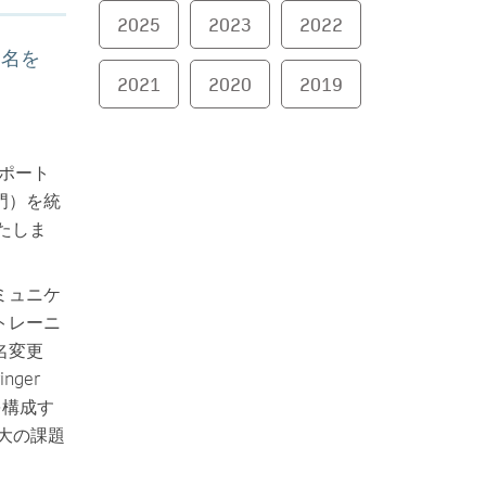
2025
2023
2022
ンド名を
2021
2020
2019
。
ーのポート
門）を統
いたしま
ミュニケ
トレーニ
名変更
ger
を構成す
大の課題