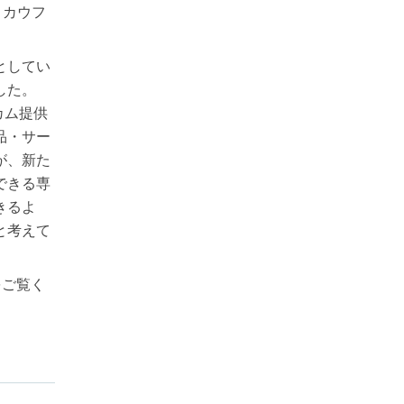
ン・カウフ
としてい
した。
カム提供
品・サー
が、新た
できる専
きるよ
と考えて
をご覧く