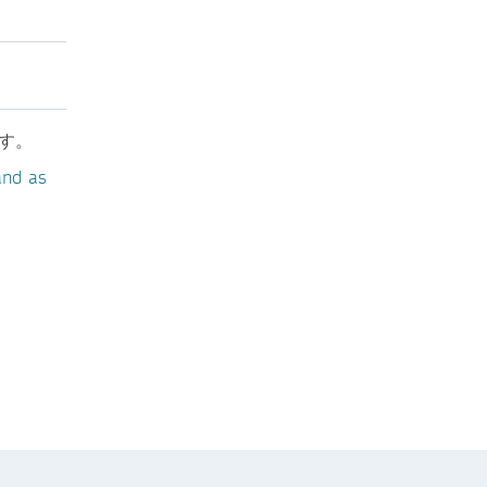
す。
and as