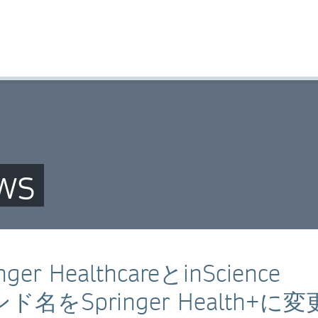
ws
HealthcareとinScience
ンド名をSpringer Health+に変