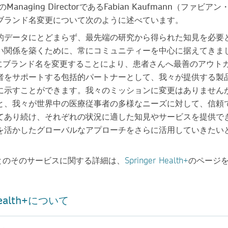
th+のManaging DirectorであるFabian Kaufmann（ファビア
ブランド名変更について次のように述べています。
的データにとどまらず、最先端の研究から得られた知見を必要
い関係を築くために、常にコミュニティーを中心に据えてきま
ealth+にブランド名を変更することにより、患者さんへ最善のアウト
者をサポートする包括的パートナーとして、我々が提供する製
に示すことができます。我々のミッションに変更はありません
と、我々が世界中の医療従事者の多様なニーズに対して、信頼
てあり続け、それぞれの状況に適した知見やサービスを提供で
を活かしたグローバルなアプローチをさらに活用していきたい
alth+とのそのサービスに関する詳細は、
Springer Health+
のページ
ealth+
について