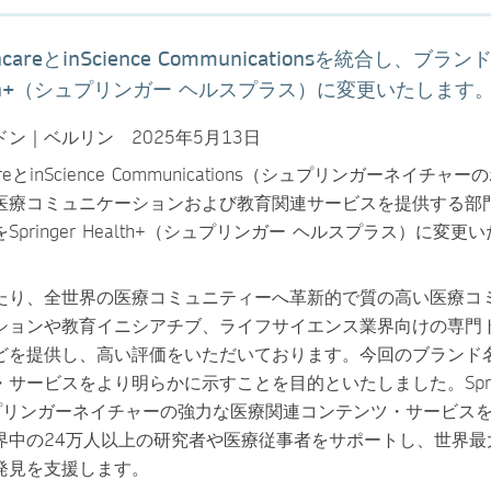
lthcareとinScience Communicationsを統合し、ブラ
Health+（シュプリンガー ヘルスプラス）に変更いたします
ン｜ベルリン 2025年5月13日
thcareとinScience Communications（シュプリンガーネイチャ
医療コミュニケーションおよび教育関連サービスを提供する部
pringer Health+（シュプリンガー ヘルスプラス）に変更
たり、全世界の医療コミュニティーへ革新的で質の高い医療コ
ションや教育イニシアチブ、ライフサイエンス業界向けの専門
どを提供し、高い評価をいただいております。今回のブランド
サービスをより明らかに示すことを目的といたしました。Sprin
シュプリンガーネイチャーの強力な医療関連コンテンツ・サービス
界中の24万人以上の研究者や医療従事者をサポートし、世界最
発見を支援します。