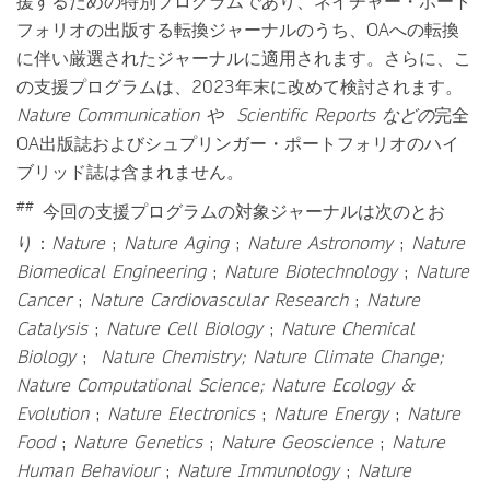
援するための特別プログラムであり、ネイチャー・ポート
フォリオの出版する転換ジャーナルのうち、OAへの転換
に伴い厳選されたジャーナルに適用されます。さらに、こ
の支援プログラムは、2023年末に改めて検討されます。
Nature Communication や Scientific Reports などの
完全
OA出版誌およびシュプリンガー・ポートフォリオのハイ
ブリッド誌は含まれません。
##
今回の支援プログラムの対象ジャーナルは次のとお
り：
Nature
;
Nature Aging
;
Nature Astronomy
;
Nature
Biomedical Engineering
;
Nature Biotechnology
;
Nature
Cancer
;
Nature Cardiovascular Research
;
Nature
Catalysis
;
Nature Cell Biology
;
Nature Chemical
Biology
;
Nature Chemistry; Nature Climate Change;
Nature Computational Science; Nature Ecology &
Evolution
;
Nature Electronics
;
Nature Energy
;
Nature
Food
;
Nature Genetics
;
Nature Geoscience
;
Nature
Human Behaviour
;
Nature Immunology
;
Nature