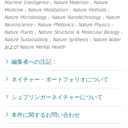
Machine Intelligence
;
Nature Materials
;
Nature
Medicine
;
Nature Metabolism
;
Nature Methods
;
Nature Microbiology
;
Nature Nanotechnology
;
Nature
Neuroscience
;
Nature Photonics
;
Nature Physics
;
Nature Plants
;
Nature Structural & Molecular Biology
;
Nature Sustainability
;
Nature Synthesis
;
Nature Water
および Nature Mental Health
編集者への注記：
ネイチャー・ポートフォリオについて
シュプリンガーネイチャーについて
本件に関するお問い合わせ