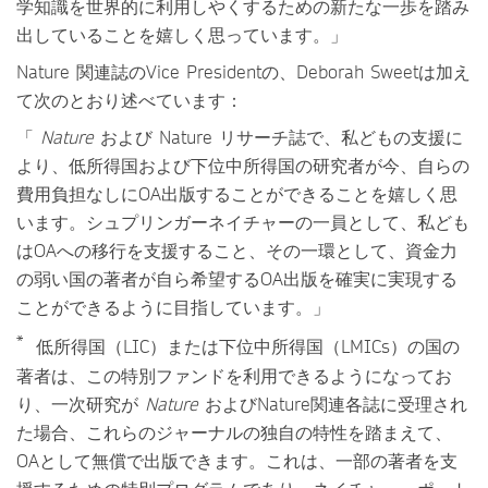
学知識を世界的に利用しやくするための新たな一歩を踏み
出していることを嬉しく思っています。」
Nature 関連誌のVice Presidentの、Deborah Sweetは加え
て次のとおり述べています：
「
Nature
および Nature リサーチ誌で、私どもの支援に
より、低所得国および下位中所得国の研究者が今、自らの
費用負担なしにOA出版することができることを嬉しく思
います。シュプリンガーネイチャーの一員として、私ども
はOAへの移行を支援すること、その一環として、資金力
の弱い国の著者が自ら希望するOA出版を確実に実現する
ことができるように目指しています。」
*
低所得国（LIC）または下位中所得国（LMICs）の国の
著者は、この特別ファンドを利用できるようになってお
り、一次研究が
Nature
およびNature関連各誌に受理され
た場合、これらのジャーナルの独自の特性を踏まえて、
OAとして無償で出版できます。これは、一部の著者を支