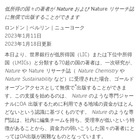
低所得の国々の著者が
Nature
および
Nature
リサーチ誌
に無償で出版することができます
ロンドン｜ベルリン｜ニューヨーク
2023年1月11日
2023年1月18日更新
本日より、世界銀行が低所得国（LIC）または下位中所得
国（LMICs）と分類する70超の国の著者は、一次研究が、
Nature
や Nature リサーチ誌（
Nature Chemistry
や
Nature Sustainability
など）に受理された場合、ゴールド
*
オープンアクセスとして無償で
出版することができま
す。この支援を始めるのは、
Nature
のような専門ジャー
ナルにOA 出版するために利用できる地域の資金がほとん
どないという認識に基づくものです。
Nature
のような専
門誌は、社内に編集チームを持ち、受理率が低いという特
徴があることから、資金力の弱いこうした国々の著者にと
ってはOA出版が困難なものとなっています。