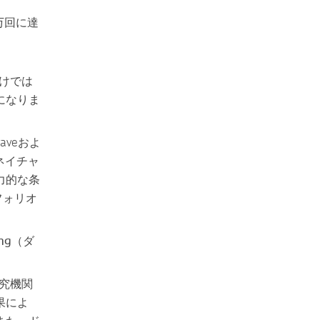
万回に達
けでは
になりま
aveおよ
ネイチャ
力的な条
トフォリオ
ing（ダ
究機関
果によ