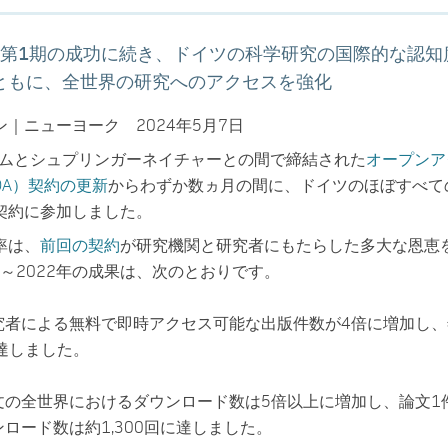
Lの第1期の成功に続き、ドイツの科学研究の国際的な認知
ともに、全世界の研究へのアクセスを強化
｜ニューヨーク 2024年5月7日
シアムとシュプリンガーネイチャーとの間で締結された
オープンア
s；OA）契約の更新
からわずか数ヵ月の間に、ドイツのほぼすべて
契約に参加しました。
率は、
前回の契約
が研究機関と研究者にもたらした多大な恩恵
8～2022年の成果は、次のとおりです。
究者による無料で即時アクセス可能な出版件数が4倍に増加し、
に達しました。
文の全世界におけるダウンロード数は5倍以上に増加し、論文1
ロード数は約1,300回に達しました。