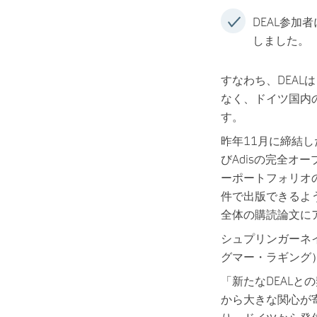
DEAL参加
しました。
すなわち、DEA
なく、ドイツ国内
す。
昨年11月に締結し
びAdisの完全
ーポートフォリオ
件で出版できるように
全体の購読論文に
シュプリンガーネイチャー
グマー・ラギング
「新たなDEAL
から大きな関心が