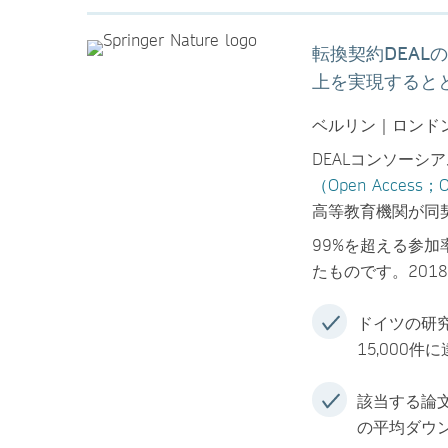
転換契約DEA
上を実現すると
ベルリン｜ロンドン
DEALコンソー
（Open Acces
高等教育機関が同
99%を超える参加
たものです。201
ドイツの研
15,000件
該当する論
の平均ダウン