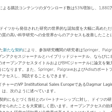
者による購読コンテンツのダウンロード数は53%増加し、1,880
Lはドイツから発信された研究の世界的な認知度を大幅に高めただ
の質の高い科学研究への全世界からのアクセスも改善したこと
た
新たな契約
により、参加研究機関の研究者はSpringer、Palgr
オープンアクセスジャーナルとハイブリッドジャーナル、ならびに
のオープンアクセスタイトルおよびBMCジャーナルに論文を魅
なります。また、Springer、PalgraveおよびAdisのポー
アクセスし、閲読することもできます。
のVP Institutional Sales EuropeであるDagmar Lag
）
は、次のように述べています。
との契約にもとづく当社とのパートナーシップに対し、ドイツの研
寄せられたことを大変嬉しく思います。オープンアクセスの効