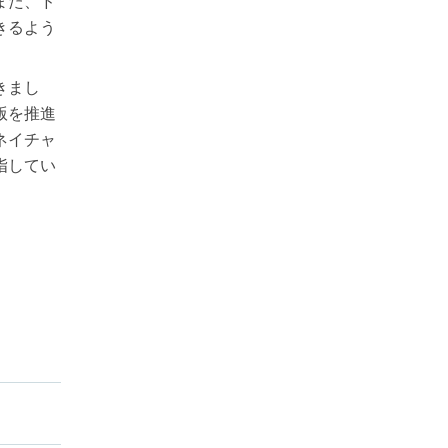
また、ド
きるよう
きまし
版を推進
ネイチャ
指してい