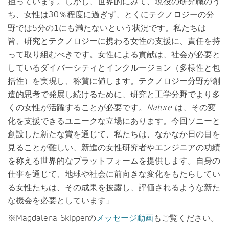
担っています。しかし、世界的にみて、現役の研究職のう
ち、女性は30％程度に過ぎず、とくにテクノロジーの分
野では5分の1にも満たないという状況です。私たちは
皆、研究とテクノロジーに携わる女性の支援に、責任を持
って取り組むべきです。女性による貢献は、社会が必要と
しているダイバーシティとインクルージョン（多様性と包
括性）を実現し、称賛に値します。テクノロジー分野が創
造的思考で発展し続けるために、研究と工学分野でより多
くの女性が活躍することが必要です。
Nature
は、その変
化を支援できるユニークな立場にあります。今回ソニーと
創設した新たな賞を通じて、私たちは、なかなか日の目を
見ることが難しい、新進の女性研究者やエンジニアの功績
を称える世界的なプラットフォームを提供します。自身の
仕事を通じて、地球や社会に前向きな変化をもたらしてい
る女性たちは、その成果を披露し、評価されるような新た
な機会を必要としています」
※Magdalena Skipperの
メッセージ動画
もご覧ください。