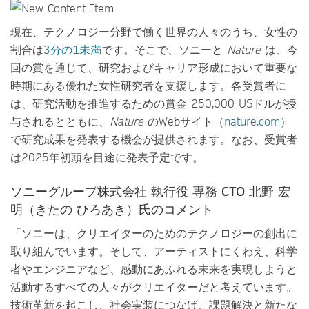
現在、テクノロジー分野で働く世界の人々のうち、女性の
割合は
3分の1未満
です。そこで、ソニーと
Nature
は、今
回の賞を通じて、研究およびキャリア形成において重要な
時期にある優れた女性研究者を支援します。各受賞者に
は、研究活動を推進するための賞金 250,000 USドルが授
与されるとともに、
Nature
のWebサイト（
nature.com
）
で研究成果を発表する機会が提供されます。なお、受賞者
は2025年初頭を目途に発表予定です。
ソニーグループ株式会社 執行役 専務 CTO 北野 宏
明（きたの ひろあき）氏のコメント
「ソニーは、クリエイターのためのテクノロジーの創出に
取り組んでいます。そして、アーティストにくわえ、科学
者やエンジニアなど、感動にあふれる未来を実現しようと
活動するすべての人々がクリエイターだと考えています。
技術革新を起こし、社会実装につなげ、課題解決と新たな