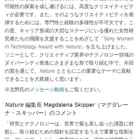
可能性の探索を成し遂げるには、高度なクリエイティビテ
ィが必要です。また、そのようなクリエイティビティを発
揮するためには、専門性と経験の多様性が不可欠です。こ
の度、キャリア形成の大切なステージにいる優れた女性研
究者たちの飛躍を支援することをめざして「Sony Women
in Technology Award with
Nature
」を立ち上げました。
ソニーとして、クリエイティブ業界やテクノロジー領域の
ダイバーシティ推進にさまざまな形で取り組む中で、今回
の賞を通じて、
Nature
とともにこの重要なテーマに貢献
できることを大変嬉しく思います」
※北野氏の
メッセージ動画
もご覧ください。
Nature
編集長 Magdalena Skipper（マグダレー
ナ・スキッパー）のコメント
「研究とテクノロジーは、世界で最も差し迫った課題に対
処し、取り組むための指針を設定するうえで重要な役割を