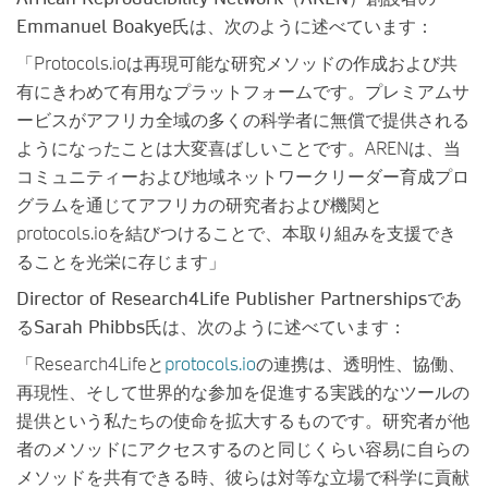
Emmanuel Boakye
氏
は、次のように述べています：
「Protocols.ioは再現可能な研究メソッドの作成および共
有にきわめて有用なプラットフォームです。プレミアムサ
ービスがアフリカ全域の多くの科学者に無償で提供される
ようになったことは大変喜ばしいことです。ARENは、当
コミュニティーおよび地域ネットワークリーダー育成プロ
グラムを通じてアフリカの研究者および機関と
protocols.ioを結びつけることで、本取り組みを支援でき
ることを光栄に存じます」
Director of Research4Life Publisher Partnerships
であ
る
Sarah Phibbs
氏
は、次のように述べています：
「Research4Lifeと
protocols.io
の連携は、透明性、協働、
再現性、そして世界的な参加を促進する実践的なツールの
提供という私たちの使命を拡大するものです。研究者が他
者のメソッドにアクセスするのと同じくらい容易に自らの
メソッドを共有できる時、彼らは対等な立場で科学に貢献