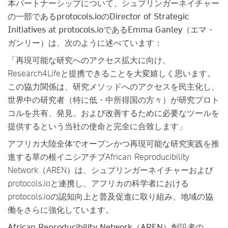
本パートナーシップについて、シュプリンガーネイチャー
の一部である
protocols.io
の
Director of Strategic
Initiatives at protocols.io
である
Emma Ganley
（エマ・
ガンリー）
は、次のように述べています：
「再現可能な研究へのアクセス拡大に向け、
Research4Lifeと提携できることを大変嬉しく思います。
この協力関係は、研究メソッドへのアクセスを民主化し、
世界中の研究者（特に低・中所得国の方々）が研究プロト
コルを共有、発見、および改善するために必要なツールを
提供するという当社の使命と完全に合致します」
アフリカ大陸全体でオープンかつ再現可能な研究実践を推
進する草の根イニシアチブAfrican Reproducibility
Network（AREN）は、シュプリンガーネイチャーおよび
protocols.ioと連携し、アフリカの科学者における
protocols.ioの認知向上と普及促進に取り組み、地域の協
働をさらに強化しています。
African Reproducibility Network
（
AREN
）創設者の