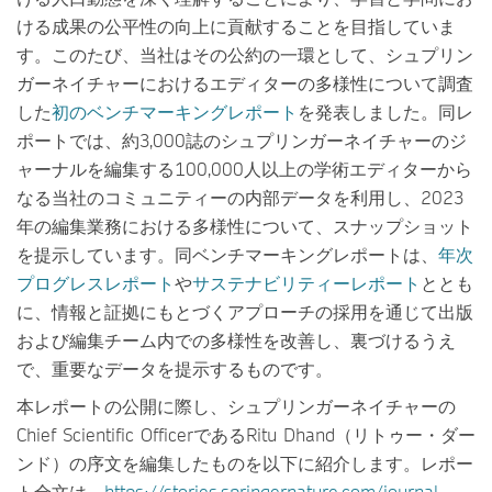
ける成果の公平性の向上に貢献することを目指していま
す。このたび、当社はその公約の一環として、シュプリン
ガーネイチャーにおけるエディターの多様性について調査
した
初のベンチマーキングレポート
を発表しました。同レ
ポートでは、約3,000誌のシュプリンガーネイチャーのジ
ャーナルを編集する100,000人以上の学術エディターから
なる当社のコミュニティーの内部データを利用し、2023
年の編集業務における多様性について、スナップショット
を提示しています。同ベンチマーキングレポートは、
年次
プログレスレポート
や
サステナビリティーレポート
ととも
に、情報と証拠にもとづくアプローチの採用を通じて出版
および編集チーム内での多様性を改善し、裏づけるうえ
で、重要なデータを提示するものです。
本レポートの公開に際し、シュプリンガーネイチャーの
Chief Scientific OfficerであるRitu Dhand（リトゥー・ダー
ンド）の序文を編集したものを以下に紹介します。レポー
ト全文は、
https://stories.springernature.com/journal-