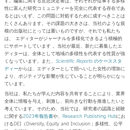
す。編集に関する意思決定者は、それぞれが従事する多様
性に富んだ研究コミュニティーを完全に代表する存在であ
るとはいえず、この問題に対処するために成すべきことは
たくさんあります。その課題の大きさは、当社のような規
模の出版社にとっては重いものですが、それでも私たち
は、 エディターがジャーナルを多様化できるよう積極的
にサポートしています 。当社が最近、新たに募集したエ
ディターは、全体として地域の多様性を代表する性質が強
くなっています。また、
Scientific Reports
のケーススタ
ディー
からは、エディターとして招へいした女性の増加に
より、ポジティブな影響が生じていることが明らかになっ
ています。
当社は、私たちが学んだ内容を共有することにより、業界
全体に情報を与え、刺激し、前向きな行動を推進したいと
考えています。そのため、当社では、研究者の認識と経験
に関する
2023年報告書
や、
Research Publishing Hub
にお
けるDEI（Diversity, Equity and Inclusion；多様性、公平